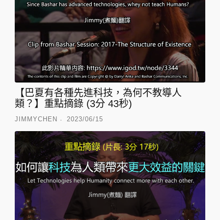
s
c
r
e
e
n
【巴夏有各種先進科技，為何不教導人
類？】重點摘錄 (3分 43秒)
JIMMYCHEN
2023/06/15