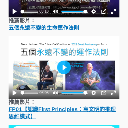
l
a
03:18
y
P
M
S
P
E
推薦影片：
l
u
e
I
n
五個永遠不變的生命運作法則
a
t
t
P
t
y
e
t
e
i
r
n
f
g
u
s
l
P
l
l
s
a
06:05
c
y
P
M
S
P
E
推薦影片：
r
l
u
e
I
n
FP01
【認識
First Principles
：高文明的推理
e
a
t
t
P
t
思維模式】
e
y
e
t
e
n