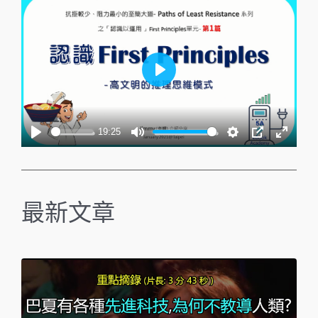
i
r
n
f
g
u
s
l
l
P
s
l
c
a
19:25
r
y
P
M
S
P
E
e
l
u
e
I
n
e
a
t
t
P
t
n
最新文章
y
e
t
e
i
r
n
f
g
u
s
l
l