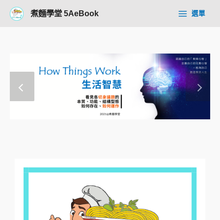
跳
Main
煮麵學堂 5AeBook
選單
至
Menu
主
要
內
容