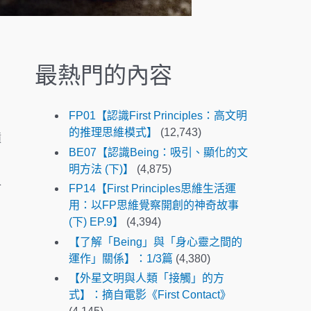
.
P
r
e
最熱門的內容
s
s
e
FP01【認識First Principles：高文明
n
的推理思維模式】
(12,743)
憤
t
BE07【認識Being：吸引、顯化的文
e
明方法 (下)】
(4,875)
r
會
FP14【First Principles思維生活運
t
用：以FP思維覺察開創的神奇故事
o
(下) EP.9】
(4,394)
g
o
【了解「Being」與「身心靈之間的
t
運作」關係】：1/3篇
(4,380)
o
【外星文明與人類「接觸」的方
t
式】：摘自電影《First Contact》
h