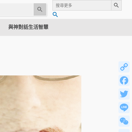
Search
for:
U
搜
s
尋
e
與神對話生活智慧
t
h
e
u
p
a
n
Copy
d
Link
d
Faceb
o
w
Twitter
n
a
Line
r