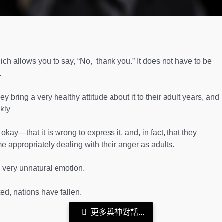
hich allows you to say, “No, thank you.” It does not have to be
.
y bring a very healthy attitude about it to their adult years, and
kly.
okay—that it is wrong to express it, and, in fact, that they
me appropriately dealing with their anger as adults.
 very unnatural emotion.
ed, nations have fallen.
更多與神對話...