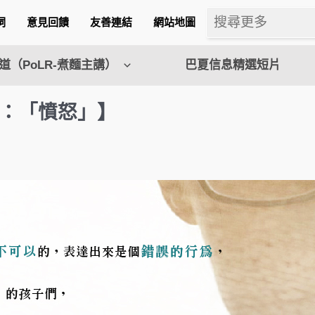
詞
意見回饋
友善連結
網站地圖
（PoLR-煮麵主講）
巴夏信息精選短片
：「憤怒」】
m
l