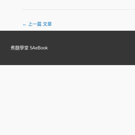
←
上一篇 文章
煮麵學堂 5AeBook