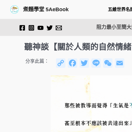
跳
Post
煮麵學堂 5AeBook
五維世界名
至
navigation
主
要
阻力最小至簡大道
內
容
聽神談【關於人類的自然情緒
C
F
T
Li
W
E
分享此篇：
o
a
wi
n
e
p
c
tt
e
C
ai
y
e
er
h
Li
b
at
n
o
k
o
k