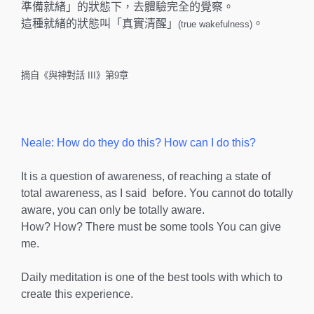
準備就緒」的狀態下，去體驗完全的覺察。
這種就緒的狀態叫「真實清醒」
。
(true wakefulness)
摘自《與神對話 III》第9章
Neale: How do they do this? How can I do this?
It is a question of awareness, of reaching a state of
total awareness, as I said before. You cannot do totally
aware, you can only be totally aware.
How? How? There must be some tools You can give
me.
Daily meditation is one of the best tools with which to
create this experience.