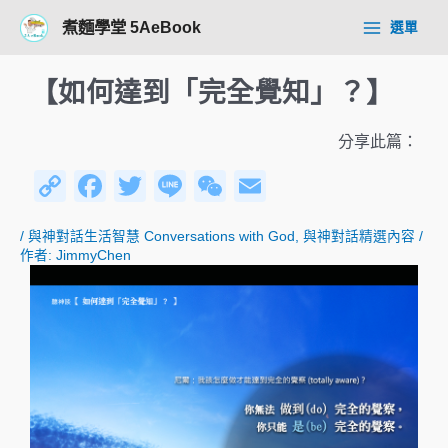
跳
Post
Main
煮麵學堂 5AeBook
選單
至
navigation
Menu
主
要
【如何達到「完全覺知」？】
內
容
分享此篇：
C
F
T
Li
W
E
o
a
wi
n
e
m
/
與神對話生活智慧 Conversations with God
,
與神對話精選內容
/
p
c
tt
e
C
ail
作者:
JimmyChen
y
e
er
h
Li
b
at
n
o
k
o
k