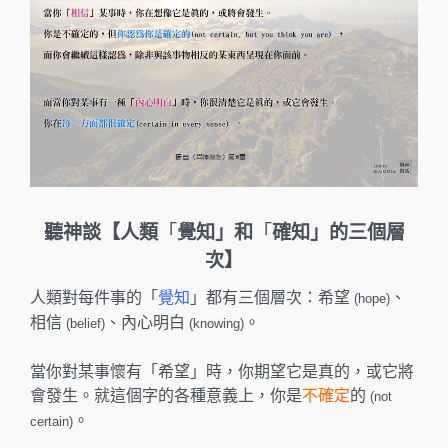
k
聽神談【人類
「
覺知」和
「
確知」的三個層
次】
人類對每件事的「
覺知
」都有三個層次：希望
、
(hope)
相信
、內心明白
。
(belief)
(knowing)
當你對某事懷有「希望」時，你期望它是真的，或它將
會發生。就這個字的各種意義上，你是
不確定
的
(not
。
certain)