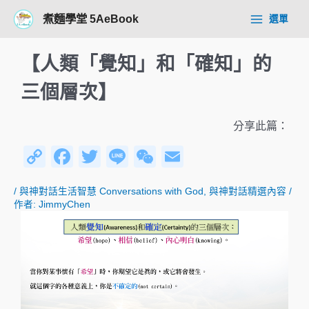
跳
Post
Main
煮麵學堂 5AeBook
選單
至
navigation
Menu
主
要
【人類「覺知」和「確知」的
內
容
三個層次】
分享此篇：
C
F
T
Li
W
E
o
a
wi
n
e
m
/
與神對話生活智慧 Conversations with God
,
與神對話精選內容
/
p
c
tt
e
C
ail
作者:
JimmyChen
y
e
er
h
Li
b
at
n
o
k
o