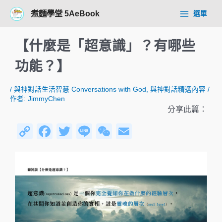
跳
Post
Main
煮麵學堂 5AeBook
選單
至
navigation
Menu
主
要
【什麼是「超意識」？有哪些
內
容
功能？】
/
與神對話生活智慧 Conversations with God
,
與神對話精選內容
/
作者:
JimmyChen
分享此篇：
C
F
T
Li
W
E
o
a
wi
n
e
m
p
c
tt
e
C
ail
y
e
er
h
Li
b
at
n
o