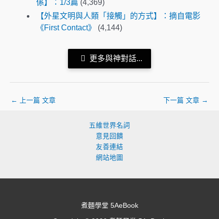
係】：1/3篇
(4,369)
【外星文明與人類「接觸」的方式】：摘自電影
《First Contact》
(4,144)
更多與神對話...
←
上一篇 文章
下一篇 文章
→
五維世界名詞
意見回饋
友善連結
網站地圖
煮麵學堂 5AeBook