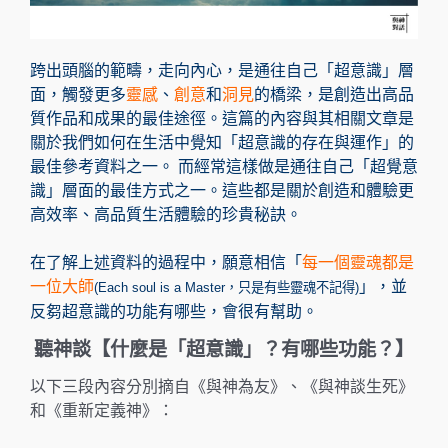
k
o
k
跨出頭腦的範疇，走向內心，是通往自己「超意識」層
面，觸發更多
靈感
、
創意
和
洞見
的橋梁，是創造出高品
質作品和成果的最佳途徑。這篇的內容與其相關文章是
關於我們如何在生活中覺知「超意識的存在與運作」的
最佳參考資料之一。 而經常這樣做是通往自己「超覺意
識」層面的最佳方式之一。這些都是關於創造和體驗更
高效率、高品質生活體驗的珍貴秘訣。
在了解上述資料的過程中，願意相信「
每一個靈魂都是
一位大師
」，並
(Each soul is a Master，只是有些靈魂不記得)
反芻超意識的功能有哪些，會很有幫助。
聽神談【什麼是「超意識」？有哪些功能？】
以下三段內容分別摘自《與神為友》、《與神談生死》
和《重新定義神》：