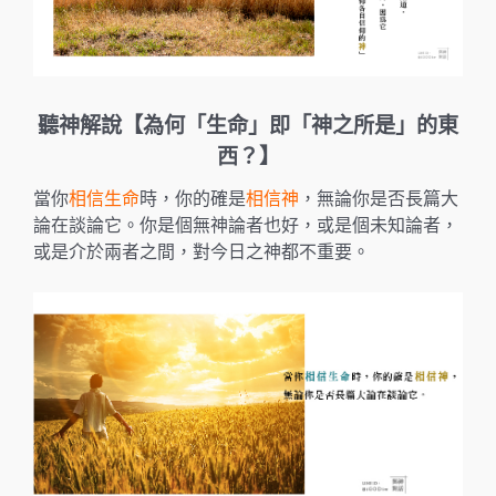
k
聽神解說【
為何
「生命」即「神之所是」的東
西？
】
當你
相信生命
時，你的確是
相信神
，無論你是否長篇大
論在談論它。你是個無神論者也好，或是個未知論者，
或是介於兩者之間，對今日之神都不重要。