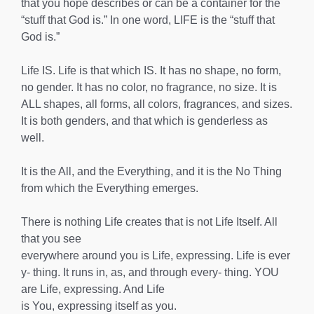
that you hope describes or can be a container for the
“stuff that God is.” In one word, LIFE is the “stuff that
God is.”
Life IS. Life is that which IS. It has no shape, no form,
no gender. It has no color, no fragrance, no size. It is
ALL shapes, all forms, all colors, fragrances, and sizes.
It is both genders, and that which is genderless as
well.
It is the All, and the Everything, and it is the No Thing
from which the Everything emerges.
There is nothing Life creates that is not Life Itself. All
that you see
everywhere around you is Life, expressing. Life is ever
y- thing. It runs in, as, and through every- thing. YOU
are Life, expressing. And Life
is You, expressing itself as you.