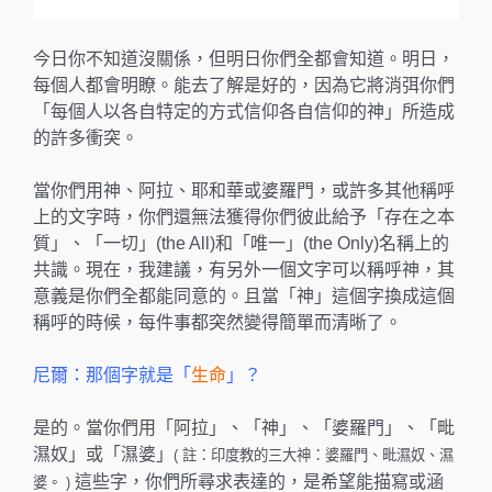
今日你不知道沒關係，但明日你們全都會知道。明日，
每個人都會明瞭。能去了解是好的，因為它將消弭你們
「每個人以各自特定的方式信仰各自信仰的神」所造成
的許多衝突。
當你們用神、阿拉、耶和華或婆羅門，或許多其他稱呼
上的文字時，你們還無法獲得你們彼此給予「存在之本
質」、「一切」(the All)和「唯一」(the Only)名稱上的
共識。現在，我建議，有另外一個文字可以稱呼神，其
意義是你們全都能同意的。且當「神」這個字換成這個
稱呼的時候，每件事都突然變得簡單而清晰了。
尼爾：那個字就是「
生命
」？
是的。當你們用「阿拉」、「神」、「婆羅門」、「毗
濕奴」或「濕婆」
( 註：印度教的三大神：婆羅門、毗濕奴、濕
這些字，你們所尋求表達的，是希望能描寫或涵
婆。 )