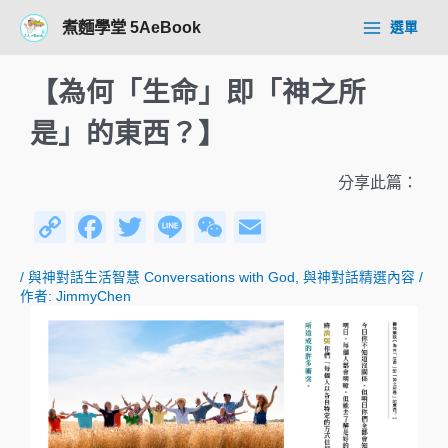
跳
Post
Main
煮麵學堂 5AeBook
選單
至
navigation
Menu
主
要
【為何「生命」即「神之所
內
容
是」的東西？】
分享此篇：
C
F
T
Li
W
E
o
a
wi
n
e
m
/
與神對話生活智慧 Conversations with God
,
與神對話精選內容
/
p
c
tt
e
C
ail
作者:
JimmyChen
y
e
er
h
Li
b
at
n
o
k
o