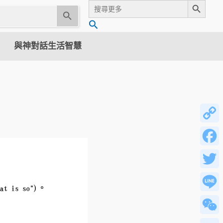
Search
for:
U
搜
s
尋
e
與神對話生活智慧
t
h
e
u
p
a
n
Copy
d
Link
d
Faceb
o
w
Twitter
n
a
Line
r