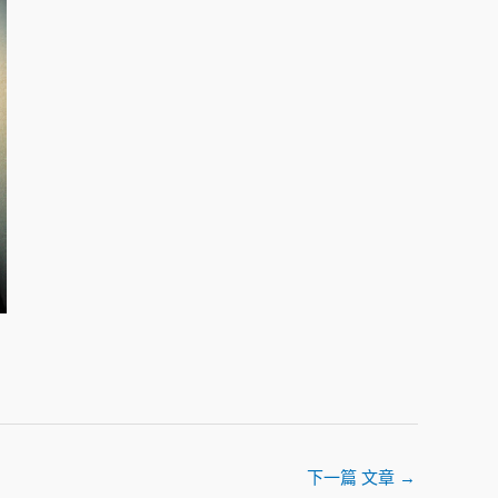
e
g
e
s
t
u
r
e
s
.
下一篇 文章
→