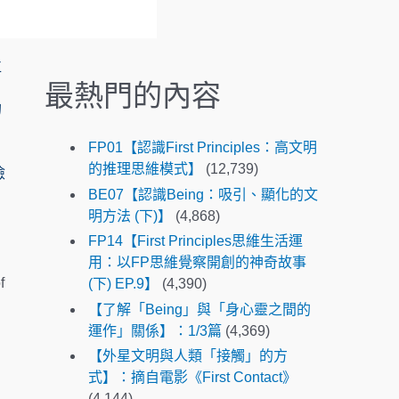
.
P
r
位
e
最熱門的內容
s
的
s
e
FP01【認識First Principles：高文明
n
的推理思維模式】
(12,739)
檢
t
BE07【認識Being：吸引、顯化的文
e
明方法 (下)】
(4,868)
r
FP14【First Principles思維生活運
t
用：以FP思維覺察開創的神奇故事
o
f
(下) EP.9】
(4,390)
g
o
【了解「Being」與「身心靈之間的
t
運作」關係】：1/3篇
(4,369)
o
【外星文明與人類「接觸」的方
t
式】：摘自電影《First Contact》
h
(4,144)