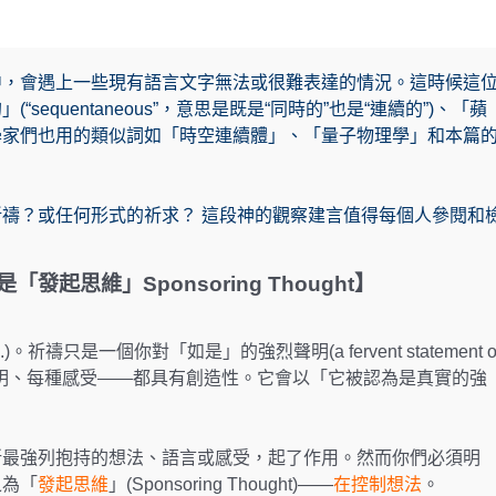
中，會遇上一些現有語言文字無法或很難表達的情況。這時候這
quentaneous”，意思是既是“同時的”也是“連續的”)、「蘋
學家們也用的類似詞如「時空連續體」、「量子物理學」和本篇
禱？或任何形式的祈求？ 這段神的觀察建言值得每個人參閱和
起思維」Sponsoring Thought】
d.)。祈禱只是一個你對「如是」的強烈聲明(a fervent statement o
、每個聲明、每種感受——都具有創造性。它會以「它被認為是真實的強
所最強列抱持的想法、語言或感受，起了作用。然而你們必須明
之為「
發起思維
」(Sponsoring Thought)——
在控制想法
。