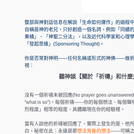
整部與神對話信息在解說「生命如何運作」的過程
自稱是神的老兄，只好創造一個名詞，例如「同續的」(“se
果橘」、「神聖二分法」，以及近代科學家和心理
「發起思維」(Sponsoring Thought)。
你是否常對神明——任何名稱或形式的神佛——做祈
視：
聽神談【關於「祈禱」和什麼是「發
沒有一個祈禱未被回應(No prayer goes unanswere
“what is so”)。每個祈禱——你的每個想法
烈程度」相等的程度，具體顯現在你的經驗裡。
當有人說他的祈禱被回應了，實際上發生的是，他
白，秘密在此：永遠是那
想法背後的想法
——可稱