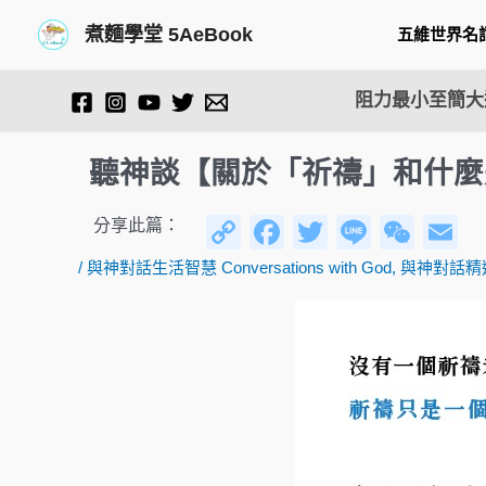
跳
Post
煮麵學堂 5AeBook
五維世界名
至
navigation
主
要
阻力最小至簡大道
內
容
聽神談【關於「祈禱」和什麼
C
F
T
Li
W
E
分享此篇：
o
a
wi
n
e
/
與神對話生活智慧 Conversations with God
,
與神對話精
p
c
tt
e
C
ai
y
e
er
h
Li
b
at
n
o
k
o
k