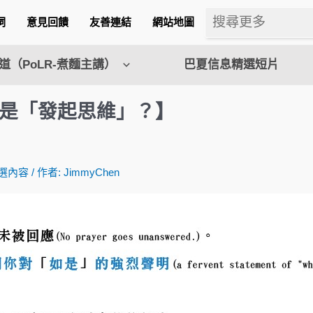
詞
意見回饋
友善連結
網站地圖
（PoLR-煮麵主講）
巴夏信息精選短片
是「發起思維」？】
m
選內容
/ 作者:
JimmyChen
l