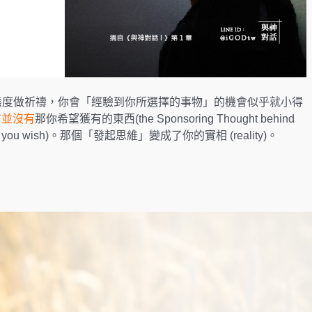
cate)的態度做祈禱，你會「經驗到你所選擇的事物」的機會似乎就小得
前並沒有
那你希望獲有的東西(the Sponsoring Thought behind
 now what you wish)。那個「發起思維」變成了你的實相 (reality)。