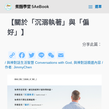
跳
Post
Main
煮麵學堂 5AeBook
選單
至
navigation
Menu
主
要
【關於「沉溺執著」與「偏
內
容
好」】
分享此篇：
C
F
T
Li
W
E
o
a
wi
n
e
m
/
與神對話生活智慧 Conversations with God
,
與神對話精選內容
/
作者:
JimmyChen
p
c
tt
e
C
ail
y
e
er
h
Li
b
at
n
o
k
o