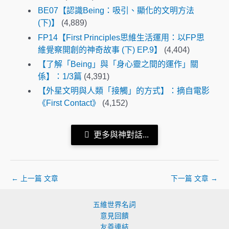
BE07【認識Being：吸引、顯化的文明方法
(下)】
(4,889)
FP14【First Principles思維生活運用：以FP思
維覺察開創的神奇故事 (下) EP.9】
(4,404)
【了解「Being」與「身心靈之間的運作」關
係】：1/3篇
(4,391)
【外星文明與人類「接觸」的方式】：摘自電影
《First Contact》
(4,152)
更多與神對話...
←
上一篇 文章
下一篇 文章
→
五維世界名詞
意見回饋
友善連結