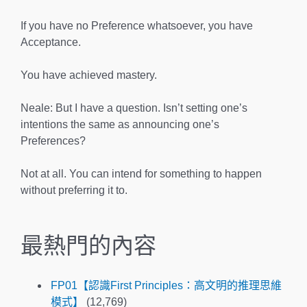
If you have no Preference whatsoever, you have
Acceptance.
You have achieved mastery.
Neale: But I have a question. Isn’t setting one’s
intentions the same as announcing one’s
Preferences?
Not at all. You can intend for something to happen
with­out preferring it to.
最熱門的內容
FP01【認識First Principles：高文明的推理思維
模式】
(12,769)