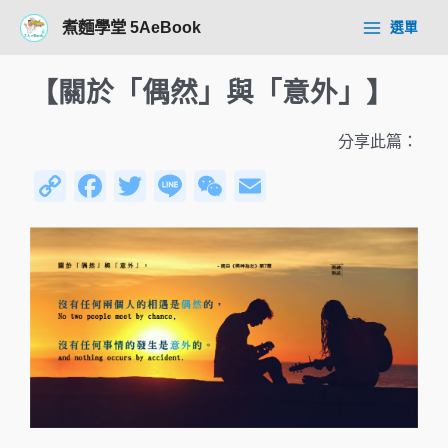
跳
Post
Main
煮麵學堂 5AeBook
選單
至
navigation
Menu
主
要
【關於「偶然」與「意外」】
內
容
分享此篇：
C
F
T
Li
W
E
o
a
wi
n
e
m
p
c
tt
e
C
ail
y
e
er
h
Li
b
at
n
o
k
o
k