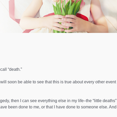
call “death.”
will soon be able to see that this is true about every other event
agedy, then I can see everything else in my life–the “little deaths”
t have been done to me, or that I have done to someone else. And