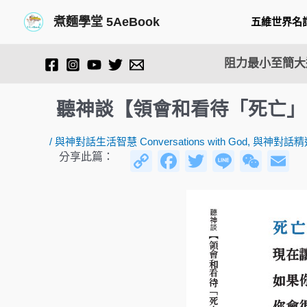
跳
Post
煮麵學堂 5AeBook
五維世界名
至
navigation
主
要
阻力最小至簡大道
內
容
聽神談【領會和看待「死亡」
/
與神對話生活智慧 Conversations with God
,
與神對話精
C
F
T
Li
W
E
分享此篇：
o
a
wi
n
e
p
c
tt
e
C
ai
y
e
er
h
Li
b
at
n
o
k
o