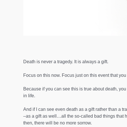
Death is never a tragedy. It is always a gift.
Focus on this now. Focus just on this event that you 
Because if you can see this is true about death, you 
in life.
And if I can see even death as a gift rather than a tr
–as a gift as well…all the so-called bad things tha
then, there will be no more sorrow.