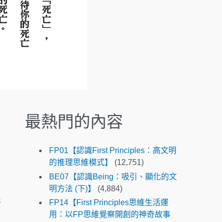
.
P
r
e
s
s
e
n
t
e
最熱門的內容
r
t
o
FP01【認識First Principles：高文明
g
的推理思維模式】
(12,751)
o
BE07【認識Being：吸引、顯化的文
t
明方法 (下)】
(4,884)
o
FP14【First Principles思維生活運
所
t
用：以FP思維覺察開創的神奇故事
h