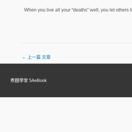
When you live all your “deaths” well, you let others 
←
上一篇 文章
煮麵學堂 5AeBook