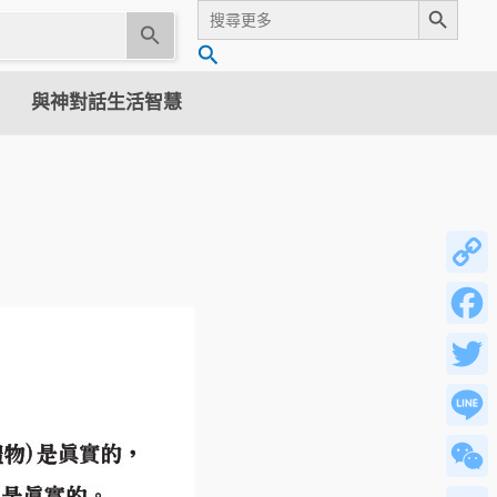
Search
for:
U
搜
s
尋
e
與神對話生活智慧
t
h
e
u
p
a
n
Copy
d
Link
d
Faceb
o
w
Twitter
n
a
Line
r