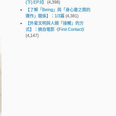
(下) EP.9】
(4,398)
e
【了解「Being」與「身心靈之間的
s
運作」關係】：1/3篇
(4,381)
e
【外星文明與人類「接觸」的方
l
式】：摘自電影《First Contact》
e
(4,147)
c
t
e
d
s
e
a
r
c
h
r
e
s