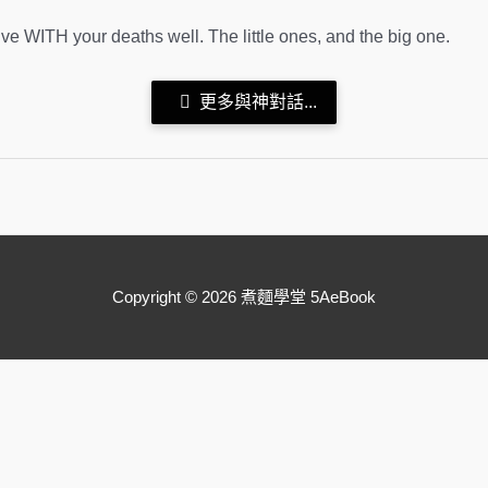
live WITH your deaths well. The little ones, and the big one.
更多與神對話...
Copyright © 2026 煮麵學堂 5AeBook