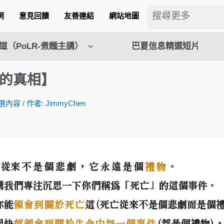
詞
意見回饋
友善連結
網站地圖
（PoLR-煮麵主講）
巴夏信息精選短片
的真相】
選內容
/ 作者:
JimmyChen
m
l