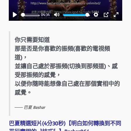
l
a
04:34
y
P
M
S
P
E
l
u
e
I
n
a
t
t
P
t
你只需要知道
y
e
t
e
那是否是你喜歡的振頻(喜歡的電視頻
i
r
道)，
n
f
並讓自己處於那振頻(切換到那頻道)、感
g
u
受那振頻的感覺，
s
l
以便你隨時能想像自己處在那個實相中的
l
感覺。
s
c
巴夏 Bashar
r
e
巴夏精選短片(4分30秒)【明白如何轉換到不同
e