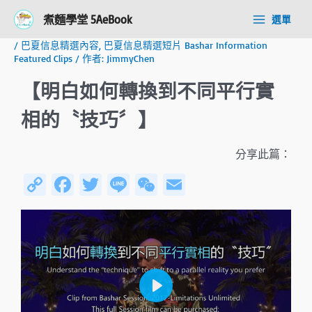
跳
Post
Main
煮麵學堂 5AeBook
選單
至
navigation
Menu
主
/
巴夏信息精選內容
,
巴夏信息精選短片 Bashar Information
要
Featured Clips
/ 作者:
JimmyChen
內
容
【明白如何轉換到不同平行實
相的〝技巧〞】
分享此篇：
C
Fa
T
Li
W
E
o
ce
wi
n
e
m
py
b
tt
e
C
ail
Li
o
er
h
n
ok
at
k
P