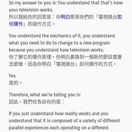
So my answer to you is: You understand that that’s how
your television works.
所以我給你的回答是：你
明白
那是你們的「電視換台
如
何運作
」的操作方式。
You understand the mechanics of it, you understand
what you need to do to change to a new program
because you understand how television works.
你了解它的運作原理。你明白要換到一個新的節目需要
怎麼做，因為你明白「電視換台」如何運作的方式。
Yes.
是的。
Therefore, what we’re telling you is:
因此，我們在告訴你的是：
If you just understand how reality works and you
understand that it is composed of a variety of different
parallel experiences each operating on a different