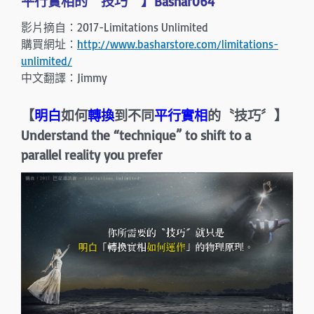
平行實相的〝技巧〞】Bashar064
n
影片摘自：2017-Limitations Unlimited
購買網址：
http://www.basharstore.com/limitations-
unlimited/
中文翻譯：Jimmy
【
明白
如何
轉換
到不同
平行實相
的〝技巧〞】
Understand the “technique” to shift to a
parallel reality you prefer