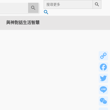
Search
for:
U
搜
s
尋
e
與神對話生活智慧
t
h
e
u
p
a
n
Copy
d
Link
d
Facebo
o
w
Twitter
n
a
Line
r