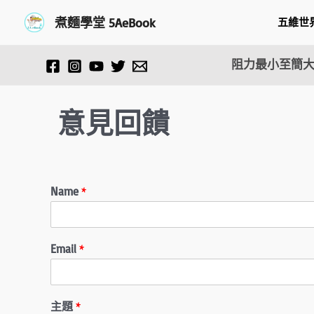
跳
煮麵學堂 5AeBook
五維世
至
主
要
阻力最小至簡大
內
容
意見回饋
Name
*
Email
*
主題
*