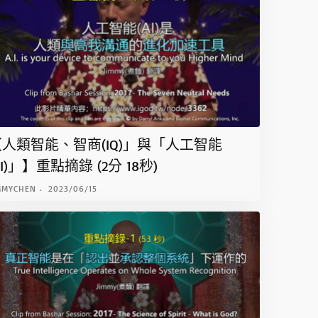
.
P
r
e
s
s
e
n
【人類智能、智商(IQ)」與「人工智能
t
e
AI)」】重點摘錄 (2分 18秒)
r
MMYCHEN
2023/06/15
t
o
g
o
t
o
t
h