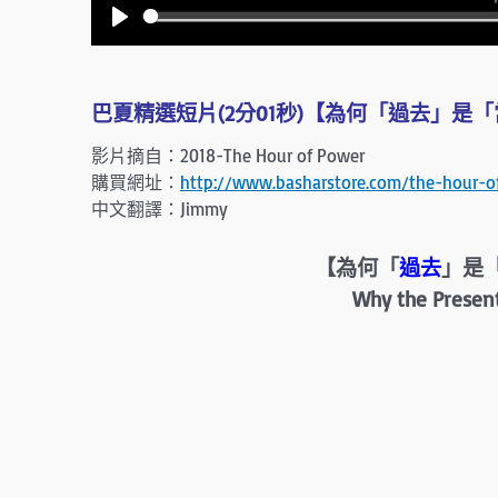
P
l
a
巴夏精選短片(2分01秒)【為何「過去」是「當
y
影片摘自：2018-The Hour of Power
購買網址：
http://www.basharstore.com/the-hour-o
中文翻譯：Jimmy
【為何「
過去
」是
Why the Present 