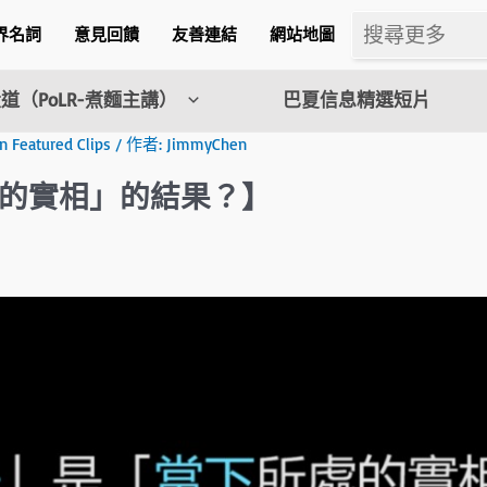
界名詞
意見回饋
友善連結
網站地圖
道（PoLR-煮麵主講）
巴夏信息精選短片
eatured Clips
/ 作者:
JimmyChen
的實相」的結果？】
m
l