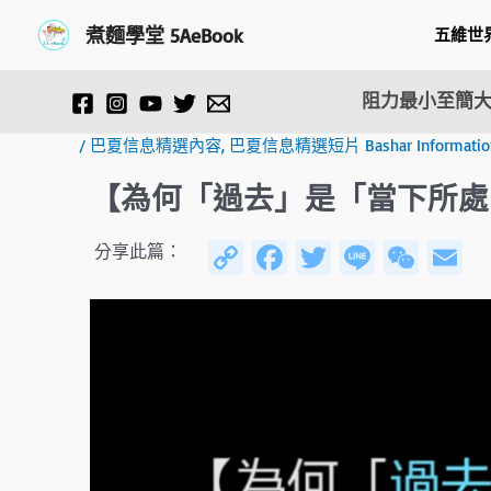
跳
Post
煮麵學堂 5AeBook
五維世
至
navigation
主
要
阻力最小至簡大
內
容
/
巴夏信息精選內容
,
巴夏信息精選短片 Bashar Information F
【為何「過去」是「當下所處
C
Fa
T
Li
W
E
分享此篇：
o
ce
wi
n
e
py
b
tt
e
C
ai
Li
o
er
h
n
ok
at
k