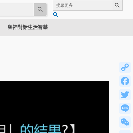
Search
for:
U
搜
s
尋
e
與神對話生活智慧
t
h
e
u
p
a
n
Copy
d
Link
d
Facebo
o
w
Twitter
n
a
Line
r