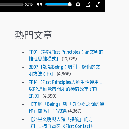
.
02:15
P
M
S
P
E
r
u
e
I
n
e
t
t
P
t
s
熱門文章
e
t
e
s
i
r
e
n
f
n
FP01【認識First Principles：高文明的
g
u
t
推理思維模式】
(12,729)
s
l
e
BE07【認識Being：吸引、顯化的文
r
l
明方法 (下)】
(4,866)
t
s
FP14【First Principles思維生活運用：
o
c
以FP思維覺察開創的神奇故事 (下)
g
EP.9】
(4,390)
r
o
e
【了解「Being」與「身心靈之間的運
t
作」關係】：1/3篇
(4,367)
e
o
【外星文明與人類「接觸」的方
n
t
式】：摘自電影《First Contact》
h