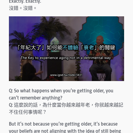
Exactly. Exactly.
沒錯。沒錯。
Q: So what happens when you’re getting older, you
can’t remember anything?
Q: 這麼說的話，為什麼當你越來越年老，你就越來越記
不住任何事情呢？
But it’s not because you’re getting older, it’s because
your beliefs are not aligning with the idea of still being