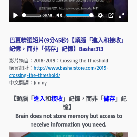
l
a
09:49
y
P
M
S
P
E
l
u
e
I
n
a
t
t
P
t
巴夏精選短片(9分45秒)【頭腦「進入和接收」
y
e
t
e
記憶，而非「儲存」記憶】Bashar313
i
r
影片摘自：2018-2019：Crossing the Threshold
n
f
購買網址：
http://www.basharstore.com/2019-
g
u
crossing-the-threshold/
s
l
中文翻譯：Jimmy
l
s
【頭腦「
進入
和
接收
」記憶，而非「
儲存
」記
c
憶】
r
Brain does not store memory but access to
e
receive information you need.
e