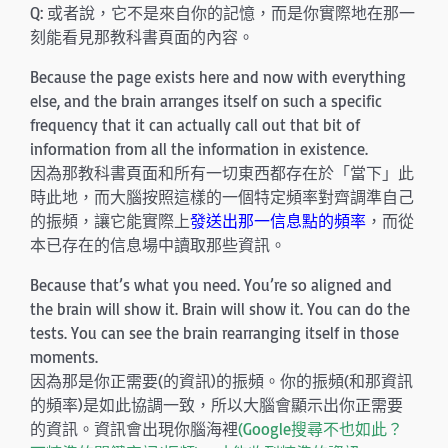
Q: 或者說，它不是來自你的記憶，而是你實際地在那一
刻能看見那教科書頁面的內容。
Because the page exists here and now with everything
else, and the brain arranges itself on such a specific
frequency that it can actually call out that bit of
information from all the information in existence.
因為那教科書頁面和所有一切東西都存在於「當下」此
時此地，而大腦按照這樣的一個特定頻率對齊調準自己
的振頻，讓它能實際上
發送出那一信息點的頻率
，而從
本已存在的信息場中讀取那些資訊。
Because that’s what you need. You’re so aligned and
the brain will show it. Brain will show it. You can do the
tests. You can see the brain rearranging itself in those
moments.
因為那是你正需要(的資訊)的振頻。你的振頻(和那資訊
的頻率)是如此協調一致，所以大腦會顯示出你正需要
的資訊。資訊會出現你腦海裡
(Google搜尋不也如此？