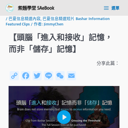
跳
Post
Main
煮麵學堂 5AeBook
選單
至
navigation
Menu
主
/
巴夏信息精選內容
,
巴夏信息精選短片 Bashar Information
要
Featured Clips
/ 作者:
JimmyChen
內
容
【頭腦「進入和接收」記憶，
而非「儲存」記憶】
分享此篇：
C
Fa
T
Li
W
E
o
ce
wi
n
e
m
py
b
tt
e
C
ail
Li
o
er
h
n
ok
at
k
P