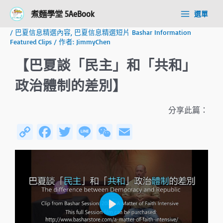
跳
Post
Main
煮麵學堂 5AeBook
選單
至
navigation
Menu
主
/
巴夏信息精選內容
,
巴夏信息精選短片 Bashar Information
要
Featured Clips
/ 作者:
JimmyChen
內
容
【巴夏談「民主」和「共和」
政治體制的差別】
分享此篇：
C
Fa
T
Li
W
E
o
ce
wi
n
e
m
py
b
tt
e
C
ail
Li
o
er
h
n
ok
at
k
P