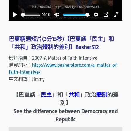
l
a
03:16
y
P
M
S
P
E
l
u
e
I
n
a
t
t
P
t
巴夏精選短片(3分15秒)【巴夏談「民主」和
y
e
t
e
「共和」政治體制的差別】Bashar512
i
r
影片摘自：2007-A Matter of Faith Intensive
n
f
購買網址：
http://www.basharstore.com/a-matter-of-
g
u
faith-intensive/
s
l
中文翻譯：Jimmy
l
s
【巴夏談「
民主
」和「
共和
」政治
體制
的差
c
別】
r
See the difference between Democracy and
e
Republic
e