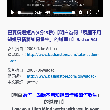
l
a
04:19
y
P
M
S
P
E
l
u
e
I
n
a
t
t
P
t
巴夏精選短片(4分19秒)【明白為何「頭腦不用
y
e
t
e
知道事情將如何發生」的道理 II】Bashar 541
i
r
影片摘自：2008-Take Action
n
f
購買網址：
http://www.basharstore.com/take-action-
g
u
now/
s
l
影片摘自：2008-Download
l
購買網址：
http://www.basharstore.com/download/
s
中文翻譯：Jimmy
c
r
【明白
為何
「
頭腦不用知道事情將如何發生
」
e
的道理 II】
e
How your High Mind works with you in your