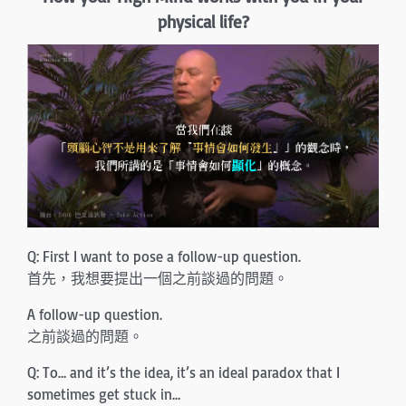
n
physical life?
Q: First I want to pose a follow-up question.
首先，我想要提出一個之前談過的問題。
A follow-up question.
之前談過的問題。
Q: To… and it’s the idea, it’s an ideal paradox that I
sometimes get stuck in…