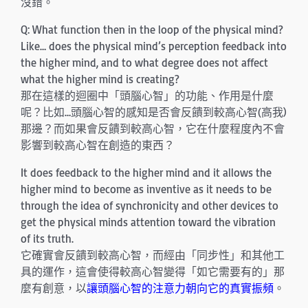
沒錯。
Q: What function then in the loop of the physical mind?
Like… does the physical mind’s perception feedback into
the higher mind, and to what degree does not affect
what the higher mind is creating?
那在這樣的迴圈中「頭腦心智」的功能、作用是什麼
呢？比如…頭腦心智的感知是否會反饋到較高心智(高我)
那邊？而如果會反饋到較高心智，它在什麼程度內不會
影響到較高心智在創造的東西？
It does feedback to the higher mind and it allows the
higher mind to become as inventive as it needs to be
through the idea of synchronicity and other devices to
get the physical minds attention toward the vibration
of its truth.
它確實會反饋到較高心智，而經由「同步性」和其他工
具的運作，這會使得較高心智變得「如它需要有的」那
麼有創意，以
讓頭腦心智的注意力朝向它的真實振頻
。