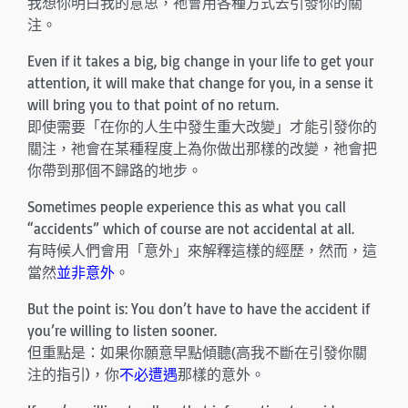
我想你明白我的意思，祂會用各種方式去引發你的關
注。
Even if it takes a big, big change in your life to get your
attention, it will make that change for you, in a sense it
will bring you to that point of no return.
即使需要「在你的人生中發生重大改變」才能引發你的
關注，祂會在某種程度上為你做出那樣的改變，祂會把
你帶到那個不歸路的地步。
Sometimes people experience this as what you call
“accidents” which of course are not accidental at all.
有時候人們會用「意外」來解釋這樣的經歷，然而，這
當然
並非意外
。
But the point is: You don’t have to have the accident if
you’re willing to listen sooner.
但重點是：如果你願意早點傾聽(高我不斷在引發你關
注的指引)，你
不必遭遇
那樣的意外。