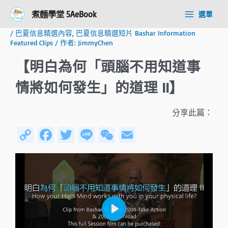
跳
Post
Main
煮麵學堂 5AeBook
選單
至
navigation
Menu
主
/
巴夏信息精選內容
,
巴夏信息精選短片 Bashar Information
要
Featured Clips
/ 作者:
JimmyChen
內
容
【明白為何「頭腦不用知道事
情將如何發生」的道理 II】
分享此篇：
C
Fa
T
Li
W
E
o
ce
wi
n
e
m
py
b
tt
e
C
ail
Li
o
er
h
n
ok
at
k
P