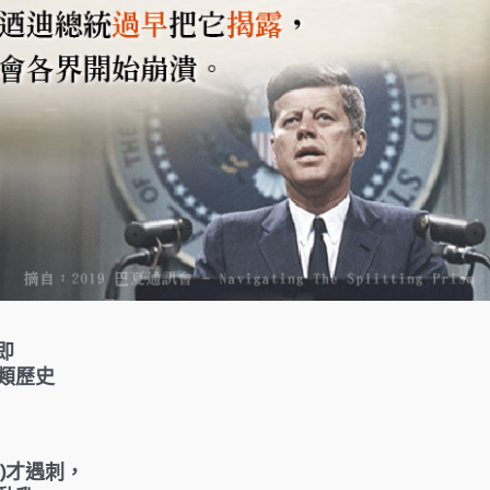
，即
類歷史
年)才遇刺，