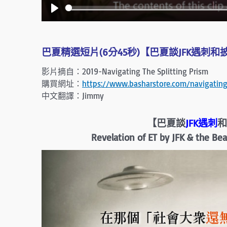
P
l
a
巴夏精選短片(6分45秒)【巴夏談JFK遇刺和披
y
影片摘自：2019-Navigating The Splitting Prism
購買網址：
https://www.basharstore.com/navigating-t
中文翻譯：Jimmy
【巴夏談
JFK遇刺
和
Revelation of ET by JFK & the Bea