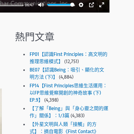
.
06:47
P
M
S
P
E
r
u
e
I
n
e
t
t
P
t
s
熱門文章
e
t
e
s
i
r
e
n
f
n
FP01【認識First Principles：高文明的
g
u
t
推理思維模式】
(12,751)
e
s
l
BE07【認識Being：吸引、顯化的文
r
l
明方法 (下)】
(4,884)
t
s
FP14【First Principles思維生活運用：
o
c
以FP思維覺察開創的神奇故事 (下)
g
EP.9】
(4,398)
r
o
e
【了解「Being」與「身心靈之間的運
t
作」關係】：1/3篇
(4,383)
e
o
【外星文明與人類「接觸」的方
n
t
式】：摘自電影《First Contact》
h