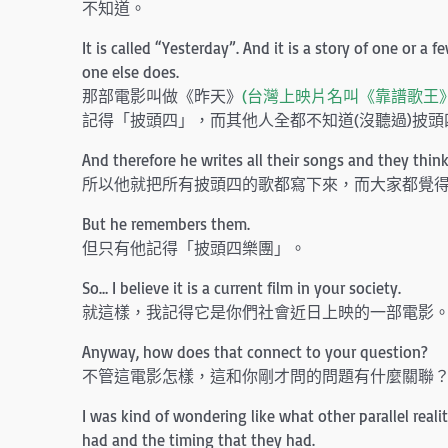
不知道。
It is called “Yesterday”. And it is a story of one or 
one else does.
那部電影叫做《昨天》
(台灣上映片名叫《靠譜歌王》
記得「披頭四」，而其他人全都不知道(沒聽過)披頭
And therefore he writes all their songs and they think
所以他就把所有披頭四的歌都寫下來，而大家都覺
But he remembers them.
但只有他記得「披頭四樂團」。
So… I believe it is a current film in your society.
就這樣，我記得它是你們社會近日上映的一部電影
Anyway, how does that connect to your question?
不管這電影怎樣，這和你剛才問的問題有什麼關聯
I was kind of wondering like what other parallel rea
had and the timing that they had.