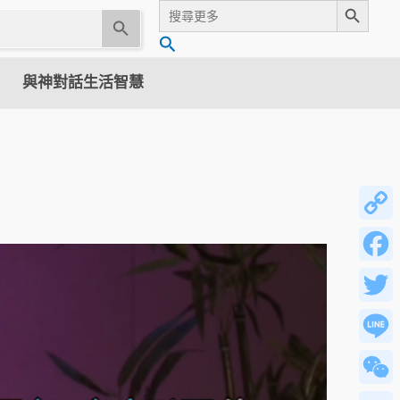
Search
for:
U
搜
s
尋
e
與神對話生活智慧
t
h
e
u
p
a
n
Copy
d
Link
d
Facebo
o
w
Twitter
n
a
Line
r