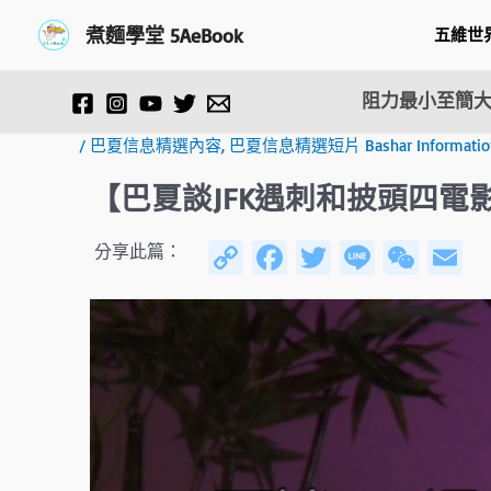
跳
Post
煮麵學堂 5AeBook
五維世
至
navigation
主
要
阻力最小至簡大
內
容
/
巴夏信息精選內容
,
巴夏信息精選短片 Bashar Information F
【巴夏談JFK遇刺和披頭四電
C
Fa
T
Li
W
E
分享此篇：
o
ce
wi
n
e
py
b
tt
e
C
ai
Li
o
er
h
n
ok
at
k