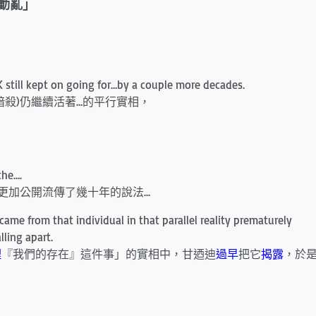
動亂」
FK still kept on going for…by a couple more decades.
暗殺)仍繼續活著…的平行實相，
the….
更加公開流傳了幾十年的說法…
came from that individual in that parallel reality prematurely
lling apart.
理
『我們的存在』這件事」的實相中，甘迺迪
過早
把它
揭露
，於