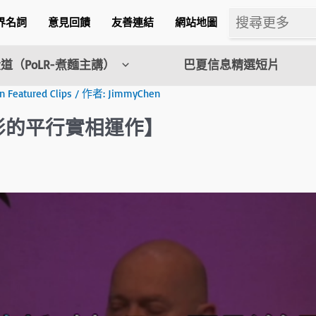
界名詞
意見回饋
友善連結
網站地圖
道（PoLR-煮麵主講）
巴夏信息精選短片
eatured Clips
/ 作者:
JimmyChen
影的平行實相運作】
m
l