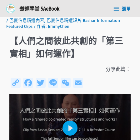
跳
Post
Main
煮麵學堂 5AeBook
選單
至
navigation
Menu
主
/
巴夏信息精選內容
,
巴夏信息精選短片 Bashar Information
要
Featured Clips
/ 作者:
JimmyChen
內
容
【人們之間彼此共創的「第三
實相」如何運作】
分享此篇：
C
Fa
T
Li
W
E
o
ce
wi
n
e
m
py
b
tt
e
C
ail
Li
o
er
h
n
ok
at
k
P