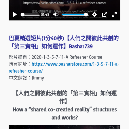
l
a
01:45
y
P
M
S
P
E
l
u
e
I
n
a
t
t
P
t
巴夏精選短片(1分40秒)【人們之間彼此共創的
y
e
t
e
「第三實相」如何運作】Bashar739
i
r
影片摘自：2020-1-3-5-7-11-A Refresher Course
n
f
購買網址：
https://www.basharstore.com/1-3-5-7-11-a-
g
u
refresher-course/
s
l
中文翻譯：Jimmy
l
s
【人們之間彼此共創的「第三實相」如何運
c
作】
r
How a “shared co-created reality” structures
e
and works?
e