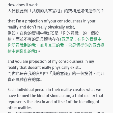
How does it work
人們彼此間「共創的共享實相」的架構是如何運作的？
that I’m a projection of your consciousness in your
reality and don’t really physically exist,
例如，在你的實相中我(只)是「你的意識」的一個投
射，而並不真的是具體地存在
(意思是：在你的實相中
你所意識到的我，並非真正的我，只是個從你的意識投
射中創造出的我)
。
and you are projection of my consciousness in my
reality that doesn’t really physically exist…
而你也是在我的實相中「我的意識」的一個投射，而非
真正具體存在的你…
Each individual person in their reality creates what we
have termed the kind of simulacrum, a third reality that
represents the idea in and of itself of the blending of
other realities.