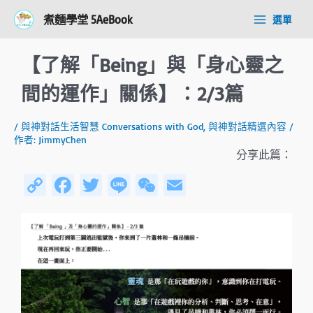
跳
Post
Main
煮麵學堂 5AeBook
選單
至
navigation
Menu
主
要
【了解「Being」與「身心靈之
內
容
間的運作」關係】：2/3篇
/
與神對話生活智慧 Conversations with God
,
與神對話精選內容
/
作者:
JimmyChen
分享此篇：
C
Fa
T
Li
W
E
o
ce
wi
n
e
m
py
b
tt
e
C
ail
Li
o
er
h
n
ok
at
k