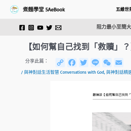
跳
Post
煮麵學堂 5AeBook
五維世
至
navigation
主
要
阻力最小至簡大
內
容
【如何幫自己找到「救贖」？
C
Fa
T
Li
W
E
分享此篇：
o
ce
wi
n
e
/
與神對話生活智慧 Conversations with God
,
與神對話精
py
b
tt
e
C
ai
Li
o
er
h
n
ok
at
k