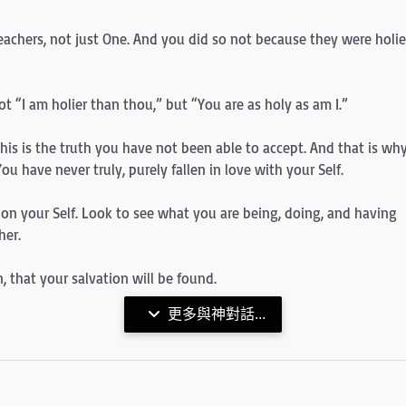
teachers, not just One. And you did so not because they were holie
 “I am holier than thou,” but “You are as holy as am I.”
his is the truth you have not been able to accept. And that is wh
You have never truly, purely fallen in love with your Self.
pon your Self. Look to see what you are being, doing, and having
her.
n, that your salvation will be found.
更多與神對話...