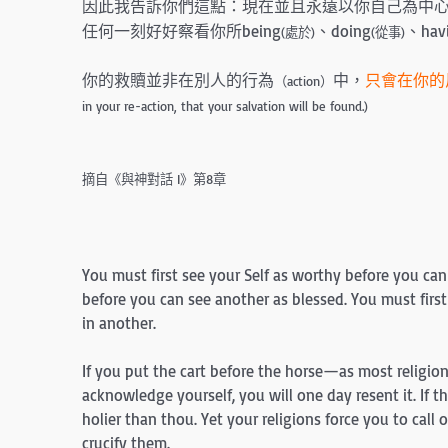
因此我告訴你們這點：現在並且永遠以你自己為中
任何一刻好好察看你所being
、doing
、hav
(處於)
(從事)
你的救贖並非在別人的行為
中，
只會在你的
（action）
in your re-action, that your salvation will be found.)
摘自《與神對話 I》第8章
You must first see your Self as worthy before you can
before you can see another as blessed. You must firs
in another.
If you put the cart before the horse—as most religi
acknowledge yourself, you will one day resent it. If t
holier than thou. Yet your religions force you to call
crucify them.