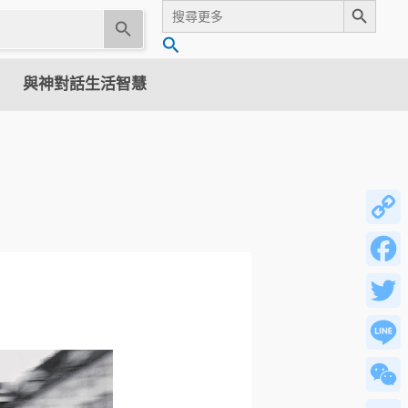
Search
for:
U
搜
s
尋
e
與神對話生活智慧
t
h
e
u
p
a
n
Copy
d
Link
d
Facebo
o
w
Twitter
n
a
Line
r