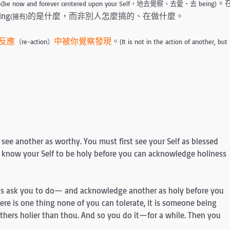
心
。
(be now and forever centered upon your Self，地去覺察、去愛、去 being)
ing
的是什麼，而非別人怎麼搞的、在做什麼。
(擁有)
反應
中被你覺察發現
。
（re-action）
(It is not in the action of another, but
 see another as worthy. You must first see your Self as blessed
t know your Self to be holy before you can acknowledge holiness
ons ask you to do— and acknowledge another as holy before you
here is one thing none of you can tolerate, it is someone being
 others holier than thou. And so you do it—for a while. Then you