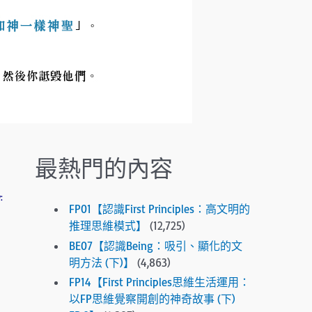
.
P
r
e
s
s
e
n
t
e
最熱門的內容
r
t
:
o
FP01【認識First Principles：高文明的
g
推理思維模式】
(12,725)
o
BE07【認識Being：吸引、顯化的文
t
明方法 (下)】
(4,863)
o
FP14【First Principles思維生活運用：
t
以FP思維覺察開創的神奇故事 (下)
h