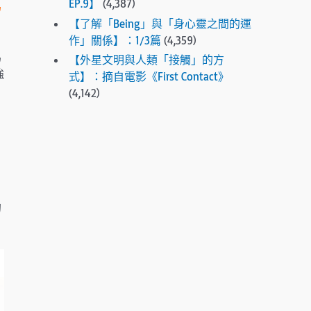
EP.9】
(4,387)
為
e
【了解「Being」與「身心靈之間的運
s
作」關係】：1/3篇
(4,359)
e
為
【外星文明與人類「接觸」的方
l
強
式】：摘自電影《First Contact》
e
(4,142)
c
t
e
d
s
e
a
的
r
c
h
r
e
s