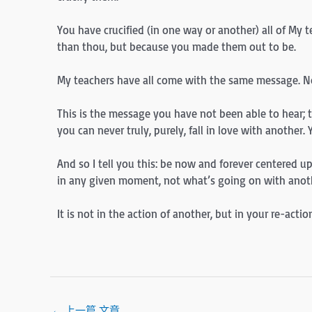
You have crucified (in one way or another) all of My 
than thou, but because you made them out to be.
My teachers have all come with the same message. Not
This is the message you have not been able to hear; t
you can never truly, purely, fall in love with another. 
And so I tell you this: be now and forever centered u
in any given moment, not what’s going on with anot
It is not in the action of another, but in your re-actio
←
上一篇 文章