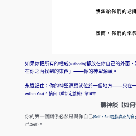
如果你把所有的權威
都放在你自己的外面，
(authority)
在你之內找到的東西」───你的神聖源頭。
永遠記住：你的神聖源頭就位於一個地方───只在
。
within You)
摘自《重新定義神》第16章
聽神談【如何
你的第一個關係必然是與你自己
(Self，Self是指真正
己
。
(Self)