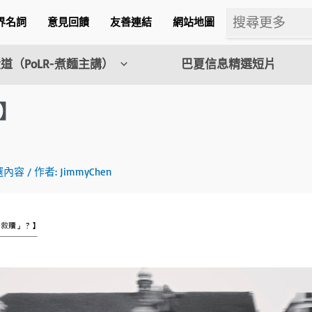
界名詞
意見回饋
友善連結
網站地圖
道（PoLR-煮麵主講）
巴夏信息精選短片
】
m
選內容
/ 作者:
JimmyChen
l