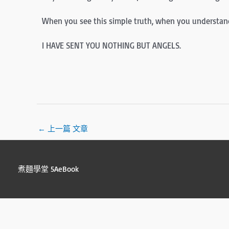
When you see this simple truth, when you understand i
I HAVE SENT YOU NOTHING BUT ANGELS.
←
上一篇 文章
煮麵學堂 5AeBook