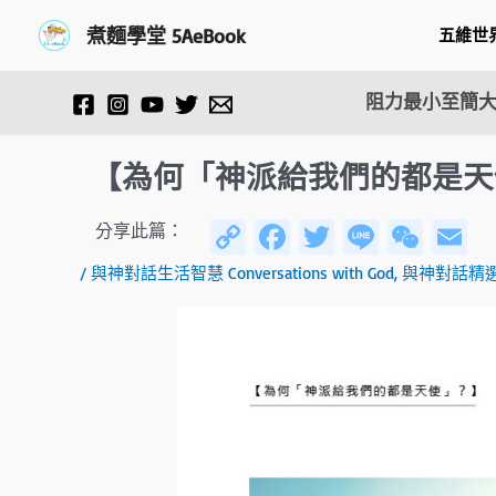
跳
Post
煮麵學堂 5AeBook
五維世
至
navigation
主
要
阻力最小至簡大
內
容
【為何「神派給我們的都是天
C
Fa
T
Li
W
E
分享此篇：
o
ce
wi
n
e
/
與神對話生活智慧 Conversations with God
,
與神對話精
py
b
tt
e
C
ai
Li
o
er
h
n
ok
at
k