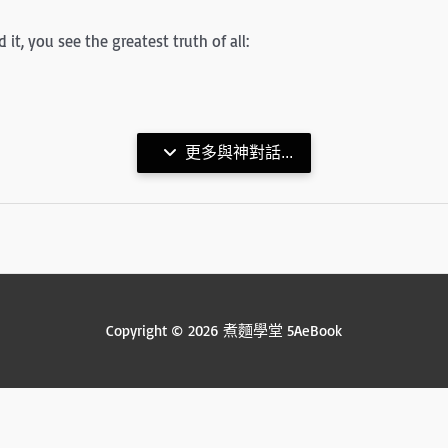
t, you see the greatest truth of all:
更多與神對話...
Copyright © 2026 煮麵學堂 5AeBook