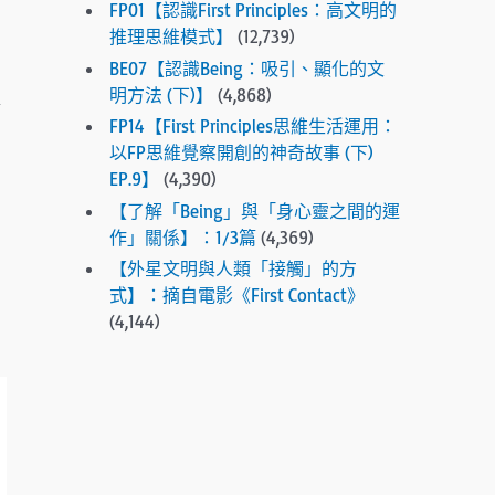
FP01【認識First Principles：高文明的
.
推理思維模式】
(12,739)
P
r
BE07【認識Being：吸引、顯化的文
e
明方法 (下)】
(4,868)
a
s
FP14【First Principles思維生活運用：
s
以FP思維覺察開創的神奇故事 (下)
e
EP.9】
(4,390)
n
【了解「Being」與「身心靈之間的運
t
作」關係】：1/3篇
(4,369)
e
【外星文明與人類「接觸」的方
r
式】：摘自電影《First Contact》
t
(4,144)
o
g
o
t
o
t
h