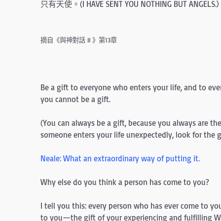
只有天使。(I HAVE SENT YOU NOTHING BUT ANGELS.
摘自《與神對話 II 》第13章
Be a gift to everyone who enters your life, and to ever
you cannot be a gift.
(You can always be a gift, because you always are th
someone enters your life unexpectedly, look for the g
Neale: What an extraordinary way of putting it.
Why else do you think a person has come to you?
I tell you this: every person who has ever come to you
to you—the gift of your experiencing and fulfilling 