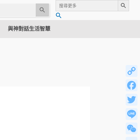
Search
for:
U
搜
s
尋
e
與神對話生活智慧
t
h
e
u
p
a
n
Copy
d
Link
d
Facebo
o
w
Twitter
n
a
Line
r