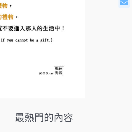
WeCha
r
o
Email
w
s
t
o
s
e
l
e
c
t
a
r
e
s
u
最熱門的內容
l
t