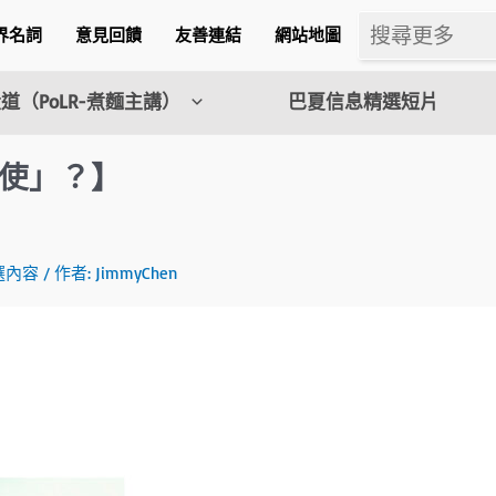
界名詞
意見回饋
友善連結
網站地圖
道（PoLR-煮麵主講）
巴夏信息精選短片
使」？】
m
選內容
/ 作者:
JimmyChen
l