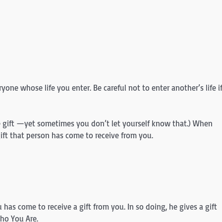
)
yone whose life you enter. Be careful not to enter another’s life i
e gift —yet sometimes you don’t let yourself know that.) When
ift that person has come to receive from you.
 has come to receive a gift from you. In so doing, he gives a gift
Who You Are.