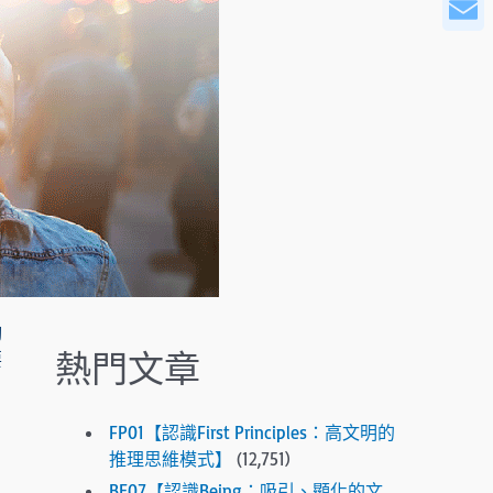
WeCha
r
o
Email
w
s
t
o
s
e
l
e
c
t
a
夠
r
熱門文章
要
e
s
u
FP01【認識First Principles：高文明的
l
推理思維模式】
(12,751)
t
BE07【認識Being：吸引、顯化的文