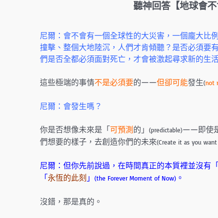
聽神回答【地球會不
尼爾：會不會有一個全球性的大災害，一個龐大比
撞擊、整個大地陸沉，人們才肯傾聽？是否必須要
們是否全都必須面對死亡，才會被激起尋求新的生
這些極端的事情
不是必須要
的——
但卻可能
發生
(
not 
尼爾：會發生嗎？
你是否想像未來是「
可預測
的」
——即使
(predictable)
們想要的樣子，去創造你們的未來
(Create it as you want 
尼爾：但你先前說過，在時間真正的本質裡並沒有
「
永恆的此刻
」
。
(the Forever Moment of Now)
沒錯，那是真的。