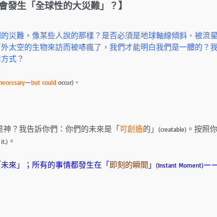
會發生「全球性的大災難」？】
例的災難，像某些人說的那樣？是否必須是地球軸線傾斜、被流
有外太空的生物來訪而被哧瘋了，我們才能明白我們是一體的？
活方式？
necessary
—
but could
occur)。
是神？我告訴你們：你們的未來是「
可創造
的」
。按照
(creatable)
。
it.)
「未來」；所有的事情都發生在「
即刻的瞬間
」
—
(Instant Moment)