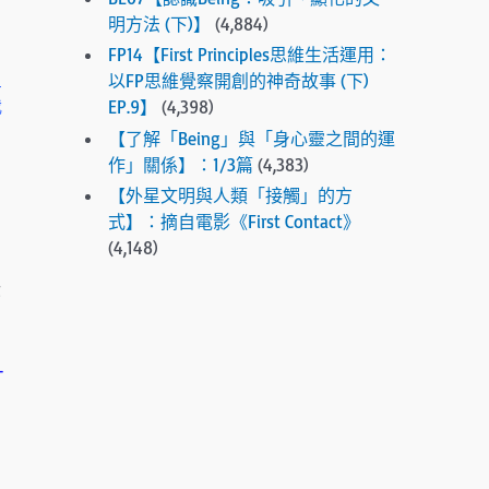
.
明方法 (下)】
(4,884)
P
FP14【First Principles思維生活運用：
r
星
以FP思維覺察開創的神奇故事 (下)
e
我
EP.9】
(4,398)
s
【了解「Being」與「身心靈之間的運
s
作」關係】：1/3篇
(4,383)
e
n
【外星文明與人類「接觸」的方
t
式】：摘自電影《First Contact》
e
(4,148)
r
你
t
o
g
—
o
t
o
t
h