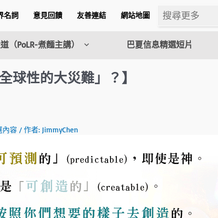
界名詞
意見回饋
友善連結
網站地圖
道（PoLR-煮麵主講）
巴夏信息精選短片
全球性的大災難」？】
m
選內容
/ 作者:
JimmyChen
l