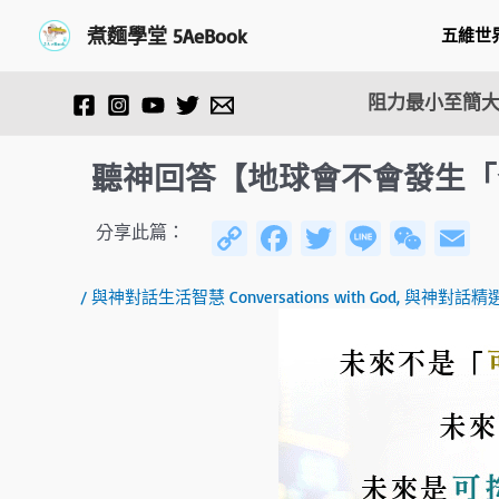
跳
Post
煮麵學堂 5AeBook
五維世
至
navigation
主
要
阻力最小至簡大
內
容
聽神回答【地球會不會發生「
C
Fa
T
Li
W
E
分享此篇：
o
ce
wi
n
e
/
與神對話生活智慧 Conversations with God
,
與神對話精
py
b
tt
e
C
ai
Li
o
er
h
n
ok
at
k