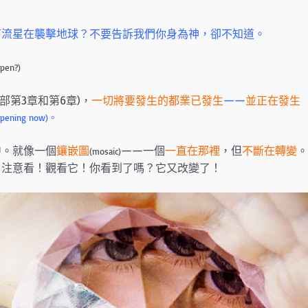
石流星在襲擊地球？不要告訴我們你身為神，卻不知道。
ppen?)
部第3章和第6章)，
一切將要發生的都業已發生
——
並正在發生
appening now)。
中。就像一個
鑲嵌圖
——一個
一直在那裡
，但
不斷在轉變
。
(mosaic)
。注意看！觀看它！你看到了嗎？它又改變了！