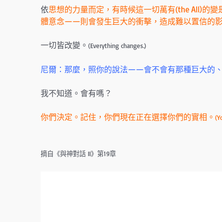
依
思想的力量而定，有時候這一切萬有(the All
體意念——則會發生巨大的衝擊，造成難以置信的
一切皆改變。
(Everything changes.)
尼爾：那麼，照你的說法——會不會有那種巨大的
我不知道。會有嗎？
你們決定。記住，你們現在正在選擇你們的實相。
(Y
摘自《與神對話 II》第19章