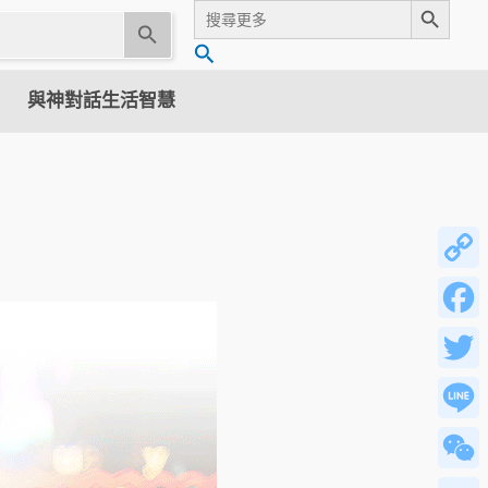
Search
for:
U
搜
s
尋
e
與神對話生活智慧
t
h
e
u
p
a
n
Copy
d
Link
d
Facebo
o
w
Twitter
n
a
Line
r