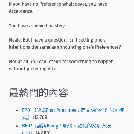
If you have no Preference whatsoever, you have
Acceptance.
You have achieved mastery.
Neale: But I have a question. Isn’t setting one’s
intentions the same as announcing one’s Preferences?
Not at all. You can intend for something to happen
with­out preferring it to.
最熱門的內容
FP01【認識First Principles：高文明的推理思維模
式】
(12,769)
BE07【認識Being：吸引、顯化的文明方法
(下)】
(4,889)