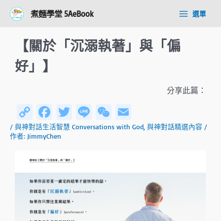
跳
Post
Main
煮麵學堂 5AeBook
選單
至
navigation
Menu
主
要
【關於「沉溺執著」與「偏
內
容
好」】
分享此篇：
C
Fa
T
Li
W
E
o
ce
wi
n
e
m
/
與神對話生活智慧 Conversations with God
,
與神對話精選內容
/
作者:
JimmyChen
py
b
tt
e
C
ail
Li
o
er
h
n
ok
at
k