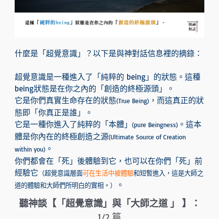
什麼是「超覺意識」？以下是與神對話信息裡的摘錄：
超覺意識是一種進入了「純粹的 being」的狀態。這種
being狀態是在你之內的「創造的終極源頭」。
它是你們真實生命存在的狀態
，而這真正的狀
(True Being)
態即「你真正是誰」。
它是一種你進入了純粹的「本體」
。這本
(pure Beingness)
體是你內在的終極創造之源
(Ultimate Source of Creation
。
within you)
你們都會在「死」後體驗到它，也可以在你們「死」前
經驗它
（超覺意識層面
可在生活中被體驗
和短暫進入，這是大師之
。
道的體驗和大師們所明白的實相。）
聽神談【「超覺意識」與「大師之道 」 】：
1/2 篇