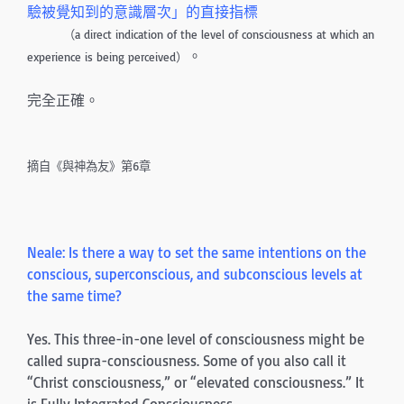
驗被覺知到的意識層次」的直接指標
（a direct indication of the level of consciousness at which an
。
experience is being perceived）
完全正確。
摘自《與神為友》第6章
Neale: Is there a way to set the same intentions on the
conscious, su­perconscious, and subconscious levels at
the same time?
Yes. This three-in-one level of consciousness might be
called supra-consciousness. Some of you also call it
“Christ consciousness,” or “elevated consciousness.” It