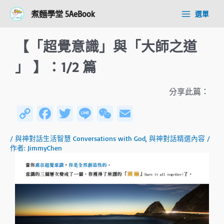
跳
Post
Main
煮麵學堂 5AeBook
選單
至
navigation
Menu
主
要
【「超覺意識」與「大師之道
內
容
」 】：1/2 篇
分享此篇：
C
Fa
T
Li
W
E
o
ce
wi
n
e
m
/
與神對話生活智慧 Conversations with God
,
與神對話精選內容
/
py
b
tt
e
C
ail
作者:
JimmyChen
Li
o
er
h
n
ok
at
k