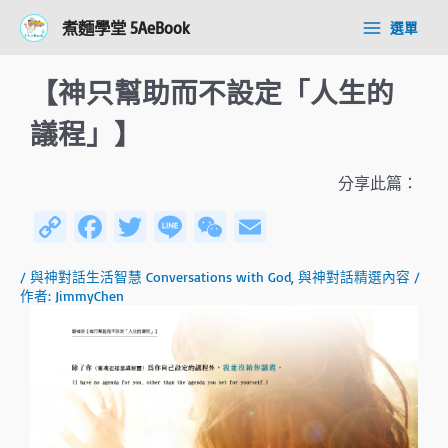
跳
Post
Main
煮麵學堂 5AeBook
選單
至
navigation
Menu
主
要
【神只幫助而不設定「人生的
內
容
議程」】
分享此篇：
C
Fa
T
Li
W
E
o
ce
wi
n
e
m
/
與神對話生活智慧 Conversations with God
,
與神對話精選內容
/
py
b
tt
e
C
ail
作者:
JimmyChen
Li
o
er
h
n
ok
at
k