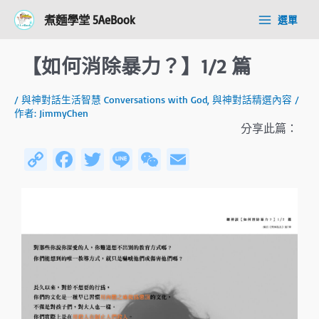
跳
Post
Main
煮麵學堂 5AeBook
選單
至
navigation
Menu
主
要
【如何消除暴力？】1/2 篇
內
容
/
與神對話生活智慧 Conversations with God
,
與神對話精選內容
/
作者:
JimmyChen
分享此篇：
C
Fa
T
Li
W
E
o
ce
wi
n
e
m
py
b
tt
e
C
ail
Li
o
er
h
n
ok
at
k