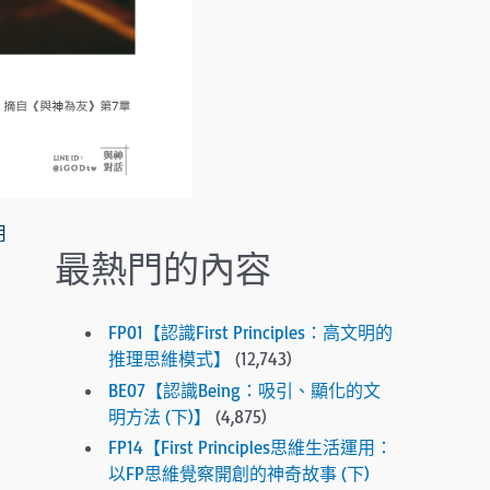
.
P
r
e
s
s
e
n
t
用
e
最熱門的內容
r
t
o
FP01【認識First Principles：高文明的
g
推理思維模式】
(12,743)
o
BE07【認識Being：吸引、顯化的文
t
明方法 (下)】
(4,875)
o
FP14【First Principles思維生活運用：
t
以FP思維覺察開創的神奇故事 (下)
h