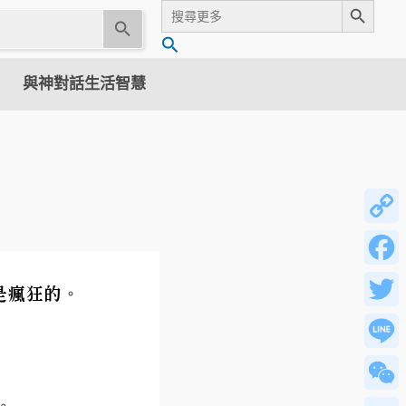
Search
for:
U
搜
s
尋
e
與神對話生活智慧
t
h
e
u
p
a
n
Copy
d
Link
d
Facebo
o
w
Twitter
n
a
Line
r