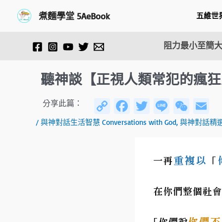
跳
Post
煮麵學堂 5AeBook
五維世
至
navigation
主
要
阻力最小至簡大
內
容
聽神談【正視人類常犯的瘋狂
C
Fa
T
Li
W
E
分享此篇：
o
ce
wi
n
e
/
與神對話生活智慧 Conversations with God
,
與神對話精
py
b
tt
e
C
ai
Li
o
er
h
n
ok
at
k