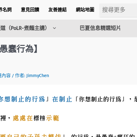
界名詞
意見回饋
友善連結
網站地圖
道（PoLR-煮麵主講）
巴夏信息精選短片
愚蠢行為】
m
選內容
/ 作者:
JimmyChen
l