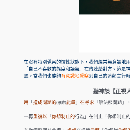
在沒有特別覺察的慣性狀態下，我們經常無意識地用
「自己不喜歡的態度和語氣」在傳達給對方。這是
醒。當我們也能夠
有意識地覺察
到自己的這類言行
聽神談【正視
用
「
造成問題的
能量
」
在尋求
「解決那問題」
(思維)
一再
重複以
「
你想制止的
行為」在制止「你想制止