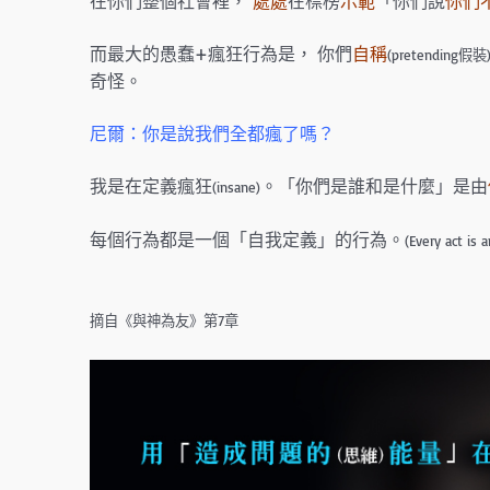
在你們整個社會裡，
處處
在標榜
示範
「你們說
你們
而最大的愚蠢+瘋狂行為是， 你們
自稱
(pretending假裝
奇怪。
尼爾：你是說我們全都瘋了嗎？
我是在定義瘋狂
。「你們是誰和是什麼」是由
(insane)
每個行為都是一個「自我定義」的行為。
(Every act is a
摘自《與神為友》第7章