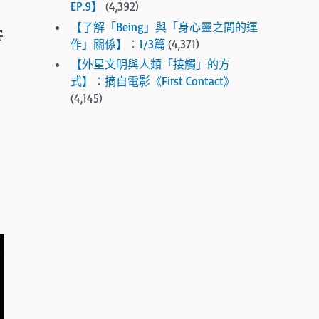
EP.9】
(4,392)
e
【了解「Being」與「身心靈之間的運
s
得
作」關係】：1/3篇
(4,371)
e
【外星文明與人類「接觸」的方
l
式】：摘自電影《First Contact》
e
(4,145)
c
t
e
d
s
e
a
r
c
h
r
e
s