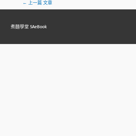
←
上一篇 文章
煮麵學堂 5AeBook