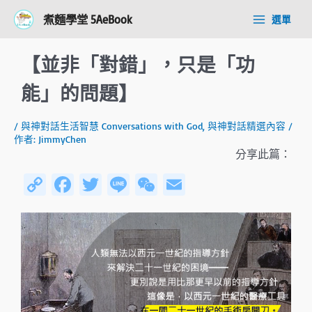
跳
Post
Main
煮麵學堂 5AeBook
選單
至
navigation
Menu
主
要
【並非「對錯」，只是「功
內
容
能」的問題】
/
與神對話生活智慧 Conversations with God
,
與神對話精選內容
/
作者:
JimmyChen
分享此篇：
C
Fa
T
Li
W
E
o
ce
wi
n
e
m
py
b
tt
e
C
ail
Li
o
er
h
n
ok
at
k