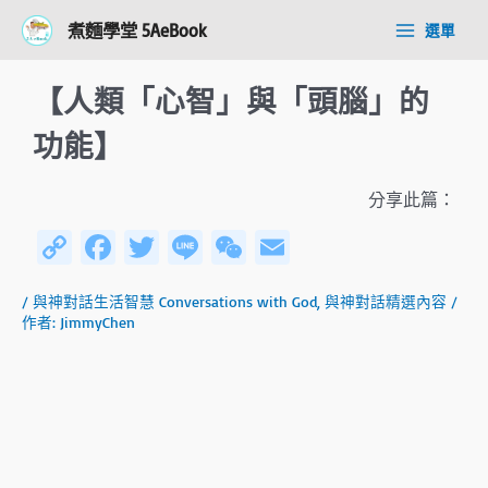
跳
Post
Main
煮麵學堂 5AeBook
選單
至
navigation
Menu
主
要
【人類「心智」與「頭腦」的
內
容
功能】
分享此篇：
C
Fa
T
Li
W
E
o
ce
wi
n
e
m
/
與神對話生活智慧 Conversations with God
,
與神對話精選內容
/
py
b
tt
e
C
ail
作者:
JimmyChen
Li
o
er
h
n
ok
at
k