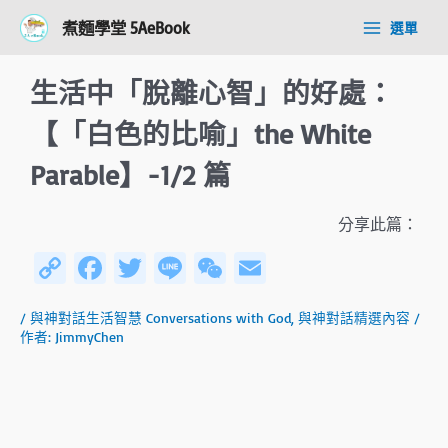
跳
Post
Main
煮麵學堂 5AeBook
選單
至
navigation
Menu
主
要
生活中「脫離心智」的好處：
內
容
【「白色的比喻」the White
Parable】-1/2 篇
分享此篇：
C
Fa
T
Li
W
E
o
ce
wi
n
e
m
/
與神對話生活智慧 Conversations with God
,
與神對話精選內容
/
py
b
tt
e
C
ail
作者:
JimmyChen
Li
o
er
h
n
ok
at
k