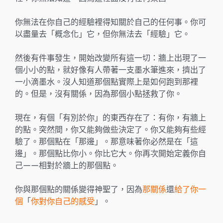
你無法在你自己的經驗裡得知關於自己的任何事。你可
以盡量去「概念化」它，但你無法去「經驗」它。
然後有件事發生，開始改變所有這一切：牆上出現了一
個小小的點，就好像有人帶著一支墨水筆進來，擠出了
一小滴墨水。沒人知道那個點實際上是如何跑到那裡
的。但是，沒有關係，因為那個小點拯救了你。
現在，有個「有別於你」的東西存在了：有你，有牆上
的點。突然間，你又能夠做些決定了。你又能夠有些經
驗了。那個點在「那邊」。那意味著你必然是在「這
邊」。那個點比你小。你比它大。你再次開始定義你自
己——相對於牆上的那個點。
你與那個點的關係變得神聖了，因為
那關係
還
給了你一
個
「
你對你自己的感受
」。