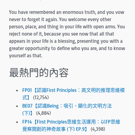
You have remembered an enormous truth, and you vow
never to forget it again. You welcome every other
person, place, and thing in your life with open arms. You
reject none of it, because you see now that all that
appears in your life is a blessing, presenting you with a
greater oppor­tunity to define who you are, and to know
yourself as that.
最熱門的內容
FP01【認識First Principles：高文明的推理思維模
式】
(12,754)
BE07【認識Being：吸引、顯化的文明方法
(下)】
(4,884)
FP14【First Principles思維生活運用：以FP思維
覺察開創的神奇故事 (下) EP.9】
(4,398)