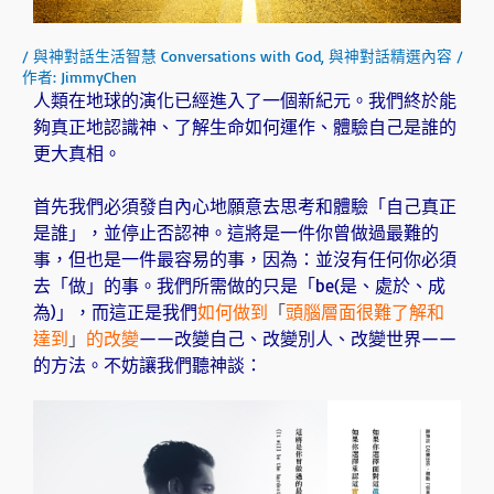
/
與神對話生活智慧 Conversations with God
,
與神對話精選內容
/
作者:
JimmyChen
人類在地球的演化已經進入了一個新紀元。我們終於能
夠真正地認識神、了解生命如何運作、體驗自己是誰的
更大真相。
首先我們必須發自內心地願意去思考和體驗「自己真正
是誰」，並停止否認神。這將是一件你曾做過最難的
事，但也是一件最容易的事，因為：並沒有任何你必須
去「做」的事。我們所需做的只是「be(是、處於、成
為)」，而這正是我們
如何做到
「
頭腦層面很難了解和
達到
」
的改變
——改變自己、改變別人、改變世界——
的方法。不妨讓我們聽神談：