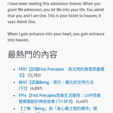
I have been seeking this admission forever. When you
grant Me admission, you let Me into your life. You admit
that you and I are One. This is your ticket to heaven, It
says: Admit One.
When I gain entrance into your heart, you gain entrance
into heaven.
最熱門的內容
FP01【認識First Principles：高文明的推理思維模
式】
(12,783)
BE07【認識Being：吸引、顯化的文明方法
(下)】
(4,897)
FP14【First Principles思維生活運用：以FP思維
覺察開創的神奇故事 (下) EP.9】
(4,407)
【了解「Being」與「身心靈之間的運作」關