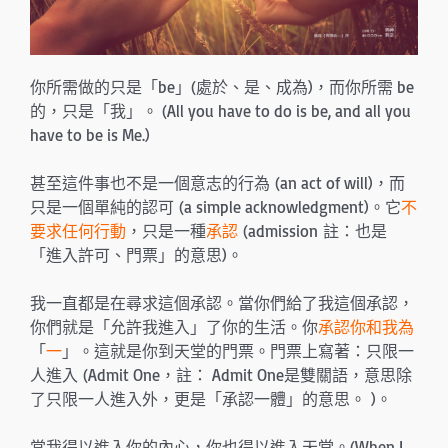
你所需做的只是「be」(處於、是、成為)，而你所需 be
的，只是「我」。 (All you have to do is be, and all you
have to be is Me.)
甚至這件事也不是一個意志的行為 (an act of will)，而
只是一個單純的認可 (a simple acknowledgment)。它
不
要求任何行動
，只是一種
承認
(admission 註：也是
「進入許可、門票」的意思)。
我一直都是在尋求這個承認。當你們給了我這個承認，
你們就是「允許我進入」了你的生活。你
承認你和我為
「
一
」。這就是你到天堂的門票。門票上寫著：只限一
人進入 (Admit One，註： Admit One是雙關語，意思除
了只限一人進入外，更是「承認一體」的意思。 )。
當我得以進入你的內心，你也得以進入天堂。(When I