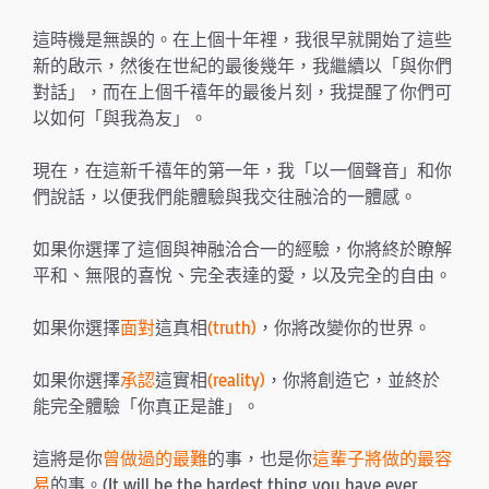
這時機是無誤的。在上個十年裡，我很早就開始了這些
新的啟示，然後在世紀的最後幾年，我繼續以「與你們
對話」，而在上個千禧年的最後片刻，我提醒了你們可
以如何「與我為友」。
現在，在這新千禧年的第一年，我「以一個聲音」和你
們說話，以便我們能體驗與我交往融洽的一體感。
如果你選擇了這個與神融洽合一的經驗，你將終於瞭解
平和、無限的喜悅、完全表達的愛，以及完全的自由。
如果你選擇
面對
這真相
(truth)
，你將改變你的世界。
如果你選擇
承認
這實相
(reality)
，你將創造它，並終於
能完全體驗「你真正是誰」。
這將是你
曾做過的最難
的事，也是你
這輩子將做的最容
易
的事。(It will be the hardest thing you have ever