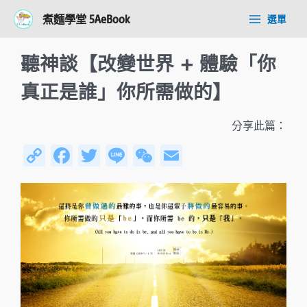
跳
Post
Main
煮麵學堂 5AeBook
選單
至
navigation
Menu
主
要
聽神談【改變世界 + 體驗「你
內
容
真正是誰」你所需做的】
分享此篇：
C
Fa
T
Li
W
E
o
ce
wi
n
e
m
py
b
tt
e
C
ail
Li
o
er
h
n
ok
at
k