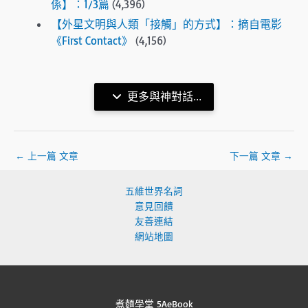
係】：1/3篇
(4,396)
【外星文明與人類「接觸」的方式】：摘自電影
《First Contact》
(4,156)
更多與神對話...
←
上一篇 文章
下一篇 文章
→
五維世界名詞
意見回饋
友善連結
網站地圖
煮麵學堂 5AeBook