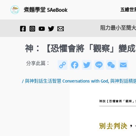
跳
Post
煮麵學堂 5AeBook
五維世
至
navigation
主
要
阻力最小至簡大
內
容
神：【恐懼會將「觀察」變成
C
Fa
T
Li
W
E
分享此篇：
o
ce
wi
n
e
/
與神對話生活智慧 Conversations with God
,
與神對話精
py
b
tt
e
C
ai
Li
o
er
h
n
ok
at
k