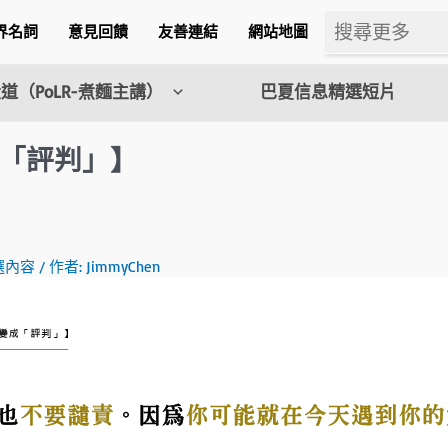
界名詞
意見回饋
友善連結
網站地圖
道（PoLR-煮麵主講）
巴夏信息精選短片
「評判」】
m
選內容
/ 作者:
JimmyChen
l