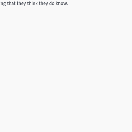
ing that they think they do know.
judgment into anger.
ut who they are, and who you are.
更多與神對話...
Copyright © 2026 煮麵學堂 5AeBook