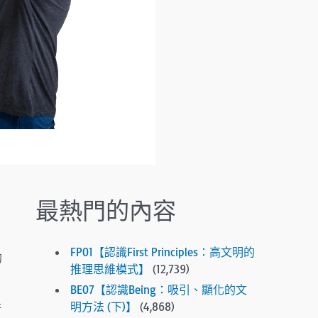
.
P
r
e
s
s
e
n
t
e
r
t
最熱門的內容
o
g
o
FP01【認識First Principles：高文明的
的
t
推理思維模式】
(12,739)
o
BE07【認識Being：吸引、顯化的文
t
明方法 (下)】
(4,868)
街
h