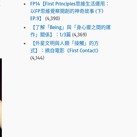
反
FP14【First Principles思維生活運用：
e
以FP思維覺察開創的神奇故事 (下)
s
EP.9】
(4,390)
e
【了解「Being」與「身心靈之間的運
l
作」關係】：1/3篇
(4,369)
e
c
【外星文明與人類「接觸」的方
t
式】：摘自電影《First Contact》
e
(4,144)
d
s
e
a
r
c
h
r
e
s