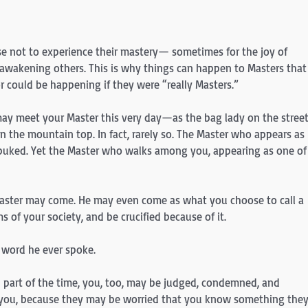
e not to experience their mastery— sometimes for the joy of
 awakening others. This is why things can happen to Masters that
r could be happening if they were “really Masters.”
may meet your Master this very day—as the bag lady on the street
n the mountain top. In fact, rarely so. The Master who appears as
buked. Yet the Master who walks among you, appearing as one of
Master may come. He may even come as what you choose to call a
 of your society, and be crucified because of it.
 word he ever spoke.
n part of the time, you, too, may be judged, condemned, and
of you, because they may be worried that you know something the