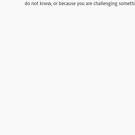
do not know, or because you are challenging someth
It is fear that turns observation into judgment, and 
It is as I have told you. Anger is fear, announced.
The anger of others will be part of their Illusion abo
←
上一篇 文章
煮麵學堂 5AeBook