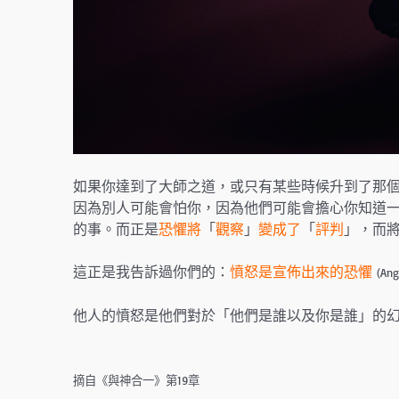
如果你達到了大師之道，或只有某些時候升到了那
因為別人可能會怕你，因為他們可能會擔心你知道
的事。而正是
恐懼將
「
觀察
」
變成了
「
評判
」，而
這正是我告訴過你們的：
憤怒是宣佈出來的恐懼
(Ang
他人的憤怒是他們對於「他們是誰以及你是誰」的
摘自《與神合一》第19章