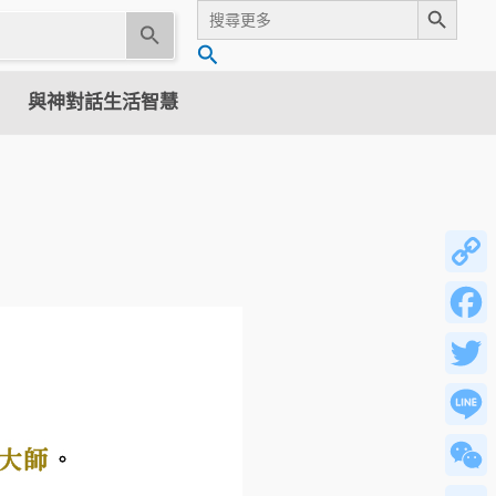
Search
for:
U
搜
s
尋
e
與神對話生活智慧
t
h
e
u
p
a
n
Copy
d
Link
d
Facebo
o
w
Twitter
n
a
Line
r