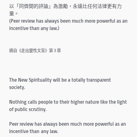
以「同儕間的評論」為激勵，永遠比任何法律更有力
量。
(Peer review has always been much more powerful as an
incentive than any law.)
摘自《走出靈性文盲》第３章
The New Spirituality will be a totally transparent
society.
Nothing calls people to their higher nature like the light
of public scrutiny.
Peer review has always been much more powerful as an
incentive than any law.