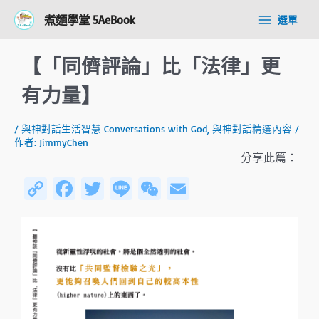
跳
Post
Main
煮麵學堂 5AeBook
選單
至
navigation
Menu
主
要
【「同儕評論」比「法律」更
內
容
有力量】
/
與神對話生活智慧 Conversations with God
,
與神對話精選內容
/
作者:
JimmyChen
分享此篇：
C
Fa
T
Li
W
E
o
ce
wi
n
e
m
py
b
tt
e
C
ail
Li
o
er
h
n
ok
at
k