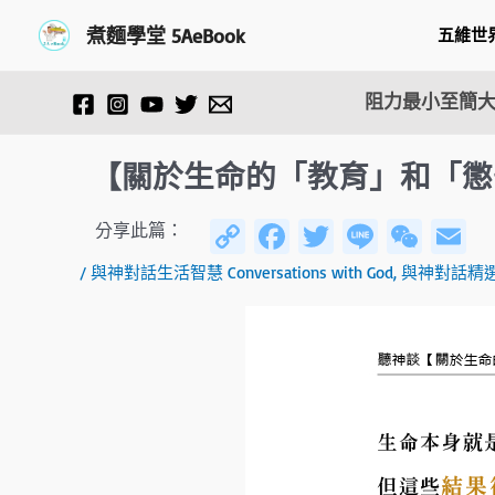
跳
Post
煮麵學堂 5AeBook
五維世
至
navigation
主
要
阻力最小至簡大
內
容
【關於生命的「教育」和「懲
C
Fa
T
Li
W
E
分享此篇：
o
ce
wi
n
e
/
與神對話生活智慧 Conversations with God
,
與神對話精
py
b
tt
e
C
ai
Li
o
er
h
n
ok
at
k