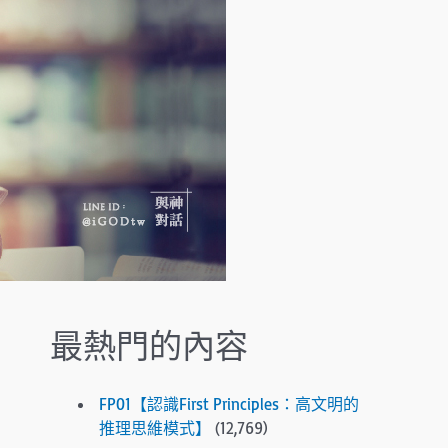
.
P
r
e
s
s
e
n
t
e
r
t
o
g
最熱門的內容
o
t
o
FP01【認識First Principles：高文明的
t
推理思維模式】
(12,769)
h