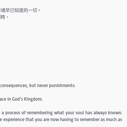
靈魂早已知道的一切。
相時，
-in consequences, but never punishments.
lace in God’s Kingdom.
ly a process of remembering what your soul has always known.
 the experience that you are now having to remember as much as