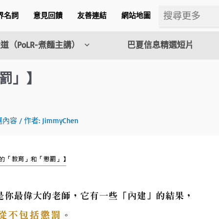
界名詞
意見回饋
友善連結
網站地圖
道（PoLR-煮麵主講）
巴夏信息精選短片
罰」】
m
選內容
/ 作者:
JimmyChen
l