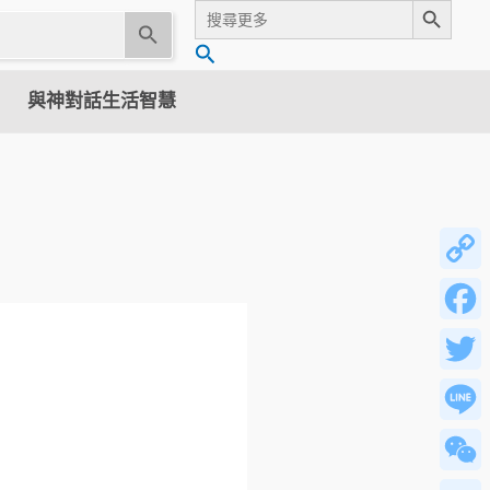
Search
for:
U
搜
s
尋
e
與神對話生活智慧
t
h
e
u
p
a
n
Copy
d
Link
d
Facebo
o
w
Twitter
n
a
Line
r