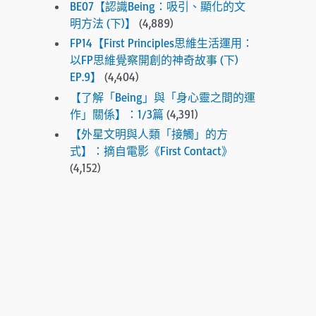
BE07【認識Being：吸引、顯化的文
e
明方法 (下)】
(4,889)
s
FP14【First Principles思維生活運用：
e
以FP思維覺察開創的神奇故事 (下)
l
EP.9】
(4,404)
e
【了解「Being」與「身心靈之間的運
c
作」關係】：1/3篇
(4,391)
t
e
【外星文明與人類「接觸」的方
d
式】：摘自電影《First Contact》
s
(4,152)
e
a
r
c
h
r
e
s