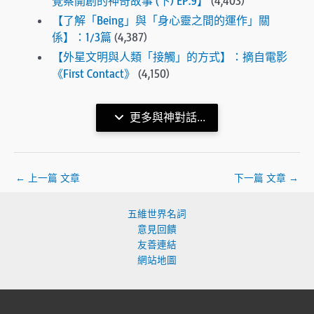
覺察開創的神奇故事 (下) EP.9】
(4,403)
【了解「Being」與「身心靈之間的運作」關
係】：1/3篇
(4,387)
【外星文明與人類「接觸」的方式】：摘自電影
《First Contact》
(4,150)
更多與神對話...
←
上一篇 文章
下一篇 文章
→
五維世界名詞
意見回饋
友善連結
網站地圖