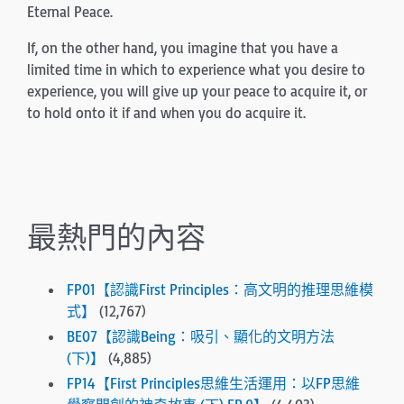
Eternal Peace.
If, on the other hand, you imagine that you have a
limited time in which to experience what you desire to
experience, you will give up your peace to acquire it, or
to hold onto it if and when you do acquire it.
最熱門的內容
FP01【認識First Principles：高文明的推理思維模
式】
(12,767)
BE07【認識Being：吸引、顯化的文明方法
(下)】
(4,885)
FP14【First Principles思維生活運用：以FP思維