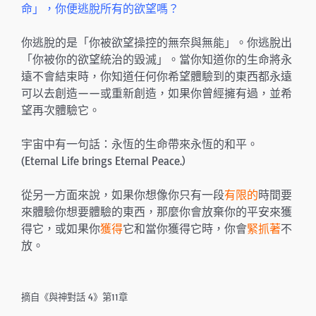
命」，你便逃脫所有的欲望嗎？
你逃脫的是「你被欲望操控的無奈與無能」。你逃脫出
「你被你的欲望統治的毀滅」。當你知道你的生命將永
遠不會結束時，你知道任何你希望體驗到的東西都永遠
可以去創造——或重新創造，如果你曾經擁有過，並希
望再次體驗它。
宇宙中有一句話：永恆的生命帶來永恆的和平。
(Eternal Life brings Eternal Peace.)
從另一方面來說，如果你想像你只有一段
有限的
時間要
來體驗你想要體驗的東西，那麼你會放棄你的平安來獲
得它，或如果你
獲得
它和當你獲得它時，你會
緊抓著
不
放。
摘自《與神對話 4》第11章