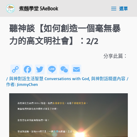
跳
Post
Main
煮麵學堂 5AeBook
選單
至
navigation
Menu
主
要
聽神談【如何創造一個毫無暴
內
容
力的高文明社會】：2/2
分享此篇：
C
Fa
T
Li
W
E
o
ce
wi
n
e
m
/
與神對話生活智慧 Conversations with God
,
與神對話精選內容
/
作者:
JimmyChen
py
b
tt
e
C
ail
Li
o
er
h
n
ok
at
k