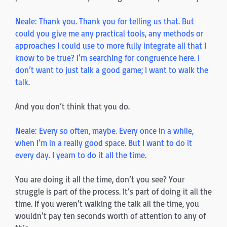
Neale: Thank you. Thank you for telling us that. But
could you give me any practical tools, any methods or
approaches I could use to more fully integrate all that I
know to be true? I’m searching for congruence here. I
don’t want to just talk a good game; I want to walk the
talk.
And you don’t think that you do.
Neale: Every so often, maybe. Every once in a while,
when I’m in a really good space. But I want to do it
every day. I yearn to do it all the time.
You are doing it all the time, don’t you see? Your
struggle is part of the process. It’s part of doing it all the
time. If you weren’t walking the talk all the time, you
wouldn’t pay ten seconds worth of attention to any of