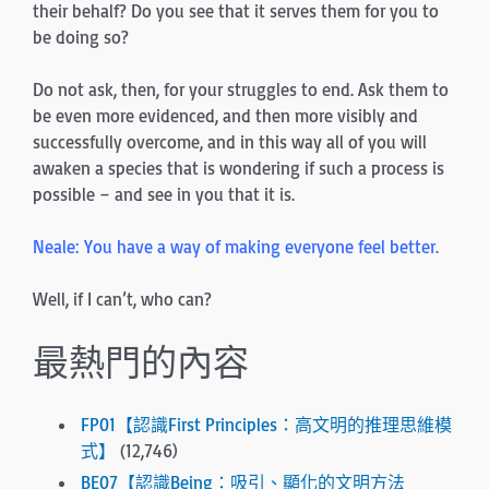
their behalf? Do you see that it serves them for you to
be doing so?
Do not ask, then, for your struggles to end. Ask them to
be even more evidenced, and then more visibly and
successfully overcome, and in this way all of you will
awaken a species that is wondering if such a process is
possible – and see in you that it is.
Neale: You have a way of making everyone feel better.
Well, if I can’t, who can?
最熱門的內容
FP01【認識First Principles：高文明的推理思維模
式】
(12,746)
BE07【認識Being：吸引、顯化的文明方法