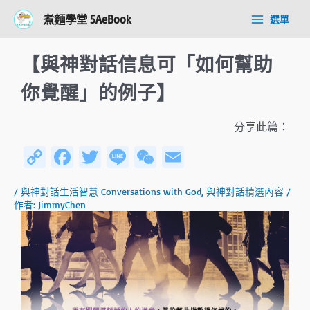
跳
Post
Main
煮麵學堂 5AeBook
選單
至
navigation
Menu
主
要
【與神對話信息可「如何幫助
內
容
你覺醒」的例子】
分享此篇：
C
Fa
T
Li
W
E
o
ce
wi
n
e
m
/
與神對話生活智慧 Conversations with God
,
與神對話精選內容
/
py
b
tt
e
C
ail
作者:
JimmyChen
Li
o
er
h
n
ok
at
k