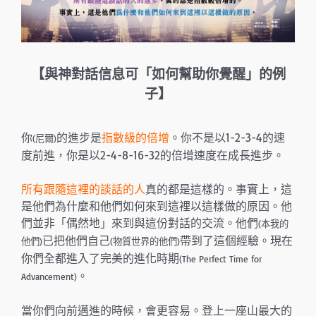
【與神對話信息可「如何幫助你覺醒」的例
子
】
你
的進步是
指數級的倍增
。你不是以1-2-3-4的速
(尼爾)
度前進，你是以2-4-8-16-32的倍增速度在成長進步。
所有跟隨這裡的談話的人
真的都是這樣的。事實上，這
是他們為什麼和他們如何來到這裡以這樣做的原因。他
們並非「偶然地」來到與這份對話的交流。他們
(本我的
已把他們自己
帶到了這個經驗。現在
他們)
(物質世界的他們)
你們全都進入了完美的進化時期
(The Perfect Time for
。
Advancement)
當你們向前邁進的時候，會更容易。登上一座山最大的