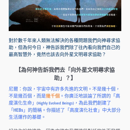
對於數千年來人類無法解決的各種問題我們向神尋求協
助，但為何今日，神告訴我們除了往內看向我們自己的
最高智慧外，竟然也該去向外星文明尋求協助？
【為何神告訴我們去「向外星文明尋求協
助」？】
尼爾：你說，宇宙中有許多先進的文明。不是幾十個，
不是幾百個，而是
幾千個
。你廣泛地談論了所謂的「高
度演化生命」
，為此我們創建了
(Highly Evolved Beings)
「HEBs」的簡稱。你描述了「高度演化社會」中大部分
生活運作的基礎。