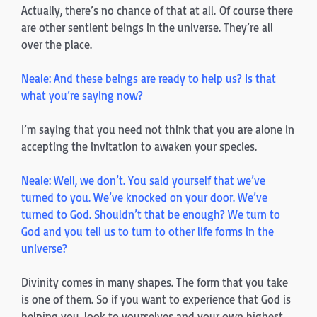
Actually, there’s no chance of that at all. Of course there
are other sentient beings in the universe. They’re all
over the place.
Neale: And these beings are ready to help us? Is that
what you’re saying now?
I’m saying that you need not think that you are alone in
accepting the invitation to awaken your species.
Neale: Well, we don’t. You said yourself that we’ve
turned to you. We’ve knocked on your door. We’ve
turned to God. Shouldn’t that be enough? We turn to
God and you tell us to turn to other life forms in the
universe?
Divinity comes in many shapes. The form that you take
is one of them. So if you want to experience that God is
helping you, look to yourselves and your own highest