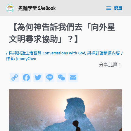
跳
Post
Main
煮麵學堂 5AeBook
選單
至
navigation
Menu
主
要
【為何神告訴我們去「向外星
內
容
文明尋求協助」？】
/
與神對話生活智慧 Conversations with God
,
與神對話精選內容
/
作者:
JimmyChen
分享此篇：
C
Fa
T
Li
W
E
o
ce
wi
n
e
m
py
b
tt
e
C
ail
Li
o
er
h
n
ok
at
k