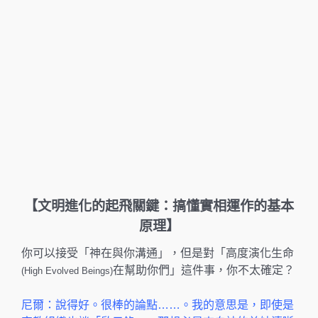
k
【
文明進化的起飛關鍵：搞懂實相運作的基本
原理】
你可以接受「神在與你溝通」，但是對「高度演化生命
在幫助你們」這件事，你不太確定？
(High Evolved Beings)
尼爾：說得好。很棒的論點……。我的意思是，即使是