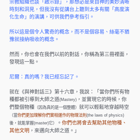
宗教組織也談「啟示錄」，那想必是來自神的美妙清晰
時刻和洞見，但我沒有從講台上聽到太多有關「高度演
化生命」的演講，可供我們參考指引。
所以這是個令人驚奇的概念，而不是個容易、絲毫不猶
豫就接納吸收的概念。
然而，你也會在我們以前的對話，你稱為第三冊裡面，
發現這一點。
尼爾：真的嗎？我已經忘記了。
就在《與神對話三》第十六章，我說：「當你們所有物
種都被引導到大師之道
，並實現它的時候，你
(Mastery)
們整個物種
就可以輕鬆地穿越時空
（因為真的是一個整體）
（當
你們更加理解你們實相運作的物理法則
(the laws of physics)
。
你們也將會去幫助其他物種、
後，就能掌握(master)它）
其他文明
，來邁向大師之道。」