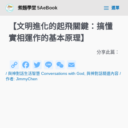
跳
Post
Main
煮麵學堂 5AeBook
選單
至
navigation
Menu
主
要
【文明進化的起飛關鍵：搞懂
內
容
實相運作的基本原理】
分享此篇：
C
F
T
Li
W
E
o
a
wi
n
e
m
/
與神對話生活智慧 Conversations with God
,
與神對話精選內容
/
作者:
JimmyChen
p
c
tt
e
C
ail
y
e
er
h
Li
b
at
n
o
k
o