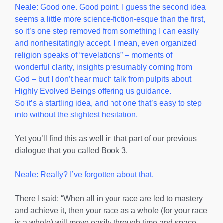
Neale: Good one. Good point. I guess the second idea
seems a little more science-fiction-esque than the first,
so it’s one step removed from something I can easily
and nonhesitatingly accept. I mean, even organized
religion speaks of “revelations” – moments of
wonderful clarity, insights presumably coming from
God – but I don’t hear much talk from pulpits about
Highly Evolved Beings offering us guidance.
So it’s a startling idea, and not one that’s easy to step
into without the slightest hesitation.
Yet you’ll find this as well in that part of our previous
dialogue that you called Book 3.
Neale: Really? I’ve forgotten about that.
There I said: “When all in your race are led to mastery
and achieve it, then your race as a whole (for your race
is a whole) will move easily through time and space