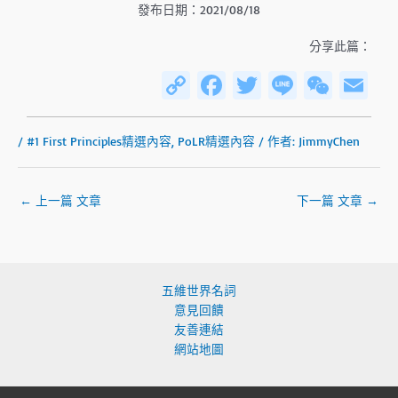
發布日期：2021/08/18
s
l
l
分享此篇：
s
C
Fa
T
Li
W
E
c
o
ce
wi
n
e
m
r
py
b
tt
e
C
ail
e
/
#1 First Principles精選內容
,
PoLR精選內容
/ 作者:
JimmyChen
e
Li
o
er
h
n
n
ok
at
←
上一篇 文章
下一篇 文章
→
k
五維世界名詞
意見回饋
友善連結
網站地圖