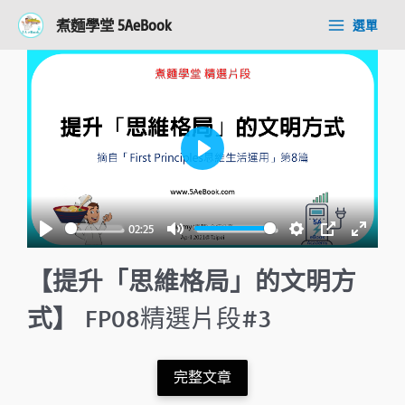
跳
Post
Main
煮麵學堂 5AeBook
選單
至
navigation
Menu
主
要
內
容
P
l
a
02:25
y
P
M
S
P
E
l
u
e
I
n
【提升「思維格局」的文明方
a
t
t
P
t
式】
FP08精選片段#3
y
e
t
e
i
r
n
f
完整文章
g
u