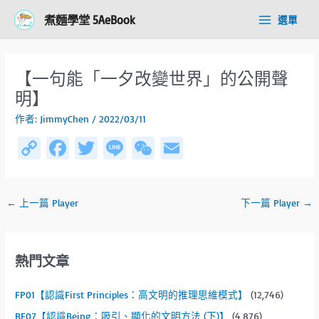
跳
Post
Main
煮麵學堂 5AeBook
選單
至
navigation
Menu
主
要
內
【一句能「一夕改變世界」的公開聲
容
明】
作者:
JimmyChen
/
2022/03/11
C
Fa
T
Li
W
E
o
ce
wi
n
e
m
py
b
tt
e
C
ail
←
上一篇 Player
下一篇 Player
→
Li
o
er
h
n
ok
at
k
熱門文章
FP01【認識First Principles：高文明的推理思維模式】
(12,746)
BE07【認識Being：吸引、顯化的文明方法 (下)】
(4,876)