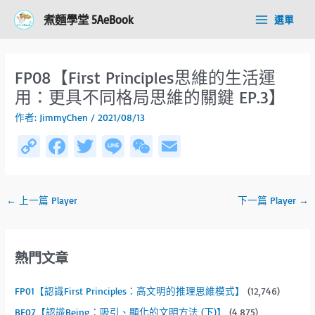
跳
Post
Main
煮麵學堂 5AeBook
選單
至
navigation
Menu
主
要
內
FP08【First Principles思維的生活運
容
用：更具不同格局思維的關鍵 EP.3】
作者:
JimmyChen
/
2021/08/13
C
Fa
T
Li
W
E
o
ce
wi
n
e
m
py
b
tt
e
C
ail
←
上一篇 Player
下一篇 Player
→
Li
o
er
h
n
ok
at
k
熱門文章
FP01【認識First Principles：高文明的推理思維模式】
(12,746)
BE07【認識Being：吸引、顯化的文明方法 (下)】
(4,875)