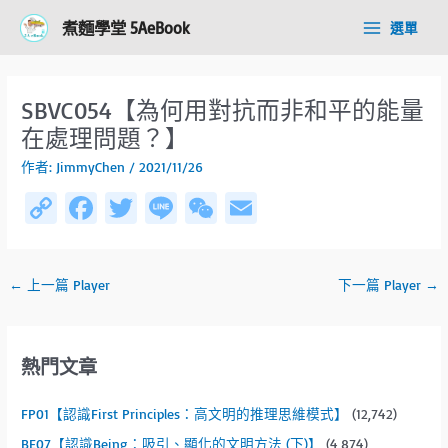
跳
Post
Main
煮麵學堂 5AeBook
選單
至
navigation
Menu
主
要
內
SBVC054【為何用對抗而非和平的能量
容
在處理問題？】
作者:
JimmyChen
/
2021/11/26
C
Fa
T
Li
W
E
o
ce
wi
n
e
m
py
b
tt
e
C
ail
←
上一篇 Player
下一篇 Player
→
Li
o
er
h
n
ok
at
k
熱門文章
FP01【認識First Principles：高文明的推理思維模式】
(12,742)
BE07【認識Being：吸引、顯化的文明方法 (下)】
(4,874)