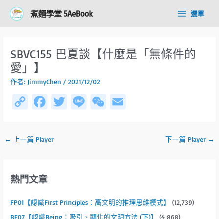
跳
Post
Main
煮麵學堂 5AeBook
選單
至
navigation
Menu
主
要
內
SBVC155 巴夏談【什麼是「無條件的
容
愛」】
作者:
JimmyChen
/
2021/12/02
C
Fa
T
Li
W
E
o
ce
wi
n
e
m
py
b
tt
e
C
ail
←
上一篇 Player
下一篇 Player
→
Li
o
er
h
n
ok
at
k
熱門文章
FP01【認識First Principles：高文明的推理思維模式】
(12,739)
BE07【認識Being：吸引、顯化的文明方法 (下)】
(4,868)