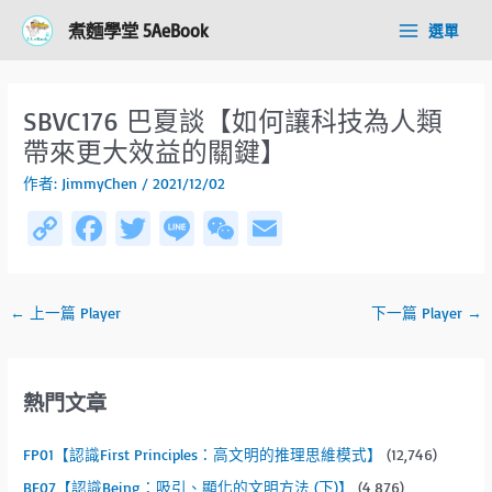
跳
Post
Main
煮麵學堂 5AeBook
選單
至
navigation
Menu
主
要
內
SBVC176 巴夏談【如何讓科技為人類
容
帶來更大效益的關鍵】
作者:
JimmyChen
/
2021/12/02
C
Fa
T
Li
W
E
o
ce
wi
n
e
m
py
b
tt
e
C
ail
←
上一篇 Player
下一篇 Player
→
Li
o
er
h
n
ok
at
k
熱門文章
FP01【認識First Principles：高文明的推理思維模式】
(12,746)
BE07【認識Being：吸引、顯化的文明方法 (下)】
(4,876)