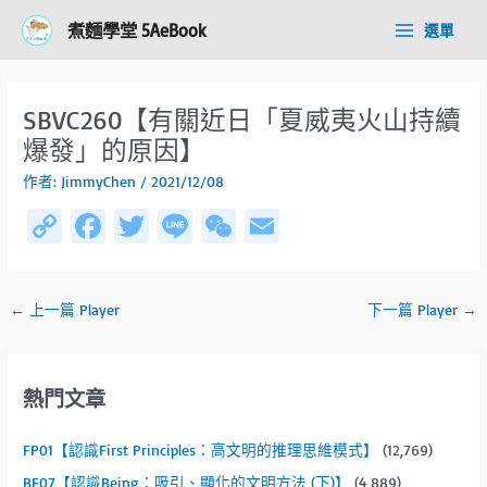
跳
Post
Main
煮麵學堂 5AeBook
選單
至
navigation
Menu
主
要
內
SBVC260【有關近日「夏威夷火山持續
容
爆發」的原因】
作者:
JimmyChen
/
2021/12/08
C
Fa
T
Li
W
E
o
ce
wi
n
e
m
py
b
tt
e
C
ail
←
上一篇 Player
下一篇 Player
→
Li
o
er
h
n
ok
at
k
熱門文章
FP01【認識First Principles：高文明的推理思維模式】
(12,769)
BE07【認識Being：吸引、顯化的文明方法 (下)】
(4,889)