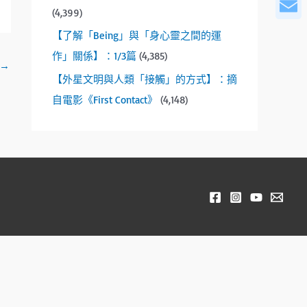
WeCha
r
(4,399)
o
Email
w
【了解「Being」與「身心靈之間的運
s
作」關係】：1/3篇
(4,385)
→
t
【外星文明與人類「接觸」的方式】：摘
o
自電影《First Contact》
(4,148)
s
e
l
e
c
t
a
r
e
s
u
l
t