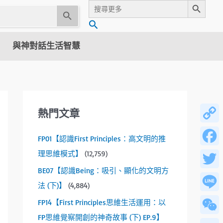
Search
for:
U
搜
s
尋
e
與神對話生活智慧
t
h
e
u
p
熱門文章
a
n
Copy
FP01【認識First Principles：高文明的推
d
Link
d
理思維模式】
(12,759)
Facebo
o
BE07【認識Being：吸引、顯化的文明方
w
Twitter
法 (下)】
(4,884)
n
a
Line
FP14【First Principles思維生活運用：以
r
FP思維覺察開創的神奇故事 (下) EP.9】