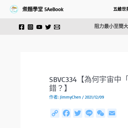
跳
Post
煮麵學堂 5AeBook
五維世
至
navigation
主
要
阻力最小至簡大
內
容
SBVC334【為何宇宙
錯？】
作者:
JimmyChen
/
2021/12/09
C
Fa
T
Li
W
E
o
ce
wi
n
e
m