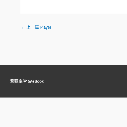
py
b
tt
e
C
ail
Li
o
er
h
n
ok
at
←
上一篇 Player
k
煮麵學堂 5AeBook