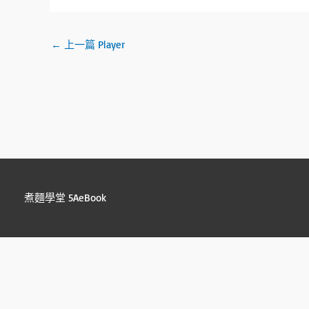
Li
o
er
h
n
ok
at
←
上一篇 Player
k
煮麵學堂 5AeBook