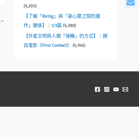
WeCha
r
(4,395)
o
Email
w
【了解「Being」與「身心靈之間的運
→
s
作」關係】：1/3篇
(4,380)
t
【外星文明與人類「接觸」的方式】：摘
o
自電影《First Contact》
(4,146)
s
e
l
e
c
t
a
r
e
s
u
l
t