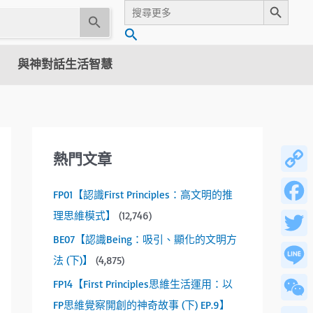
Search
for:
U
搜
s
尋
e
與神對話生活智慧
t
h
e
u
p
熱門文章
a
n
Copy
FP01【認識First Principles：高文明的推
d
Link
d
理思維模式】
(12,746)
Facebo
o
BE07【認識Being：吸引、顯化的文明方
w
Twitter
法 (下)】
(4,875)
n
a
Line
FP14【First Principles思維生活運用：以
r
FP思維覺察開創的神奇故事 (下) EP.9】