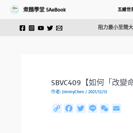
跳
Post
煮麵學堂 5AeBook
五維世
至
navigation
主
要
阻力最小至簡大
內
容
SBVC409【如何「
作者:
JimmyChen
/
2021/12/13
C
Fa
T
Li
W
E
o
ce
wi
n
e
m
py
b
tt
e
C
ail