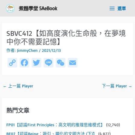
跳
Post
Main
煮麵學堂 5AeBook
選單
至
navigation
Menu
主
要
內
SBVC412【如高度演化生命般，在夢境
容
中你不需要記憶】
作者:
JimmyChen
/
2021/12/13
C
Fa
T
Li
W
E
o
ce
wi
n
e
m
py
b
tt
e
C
ail
←
上一篇 Player
下一篇 Player
→
Li
o
er
h
n
ok
at
k
熱門文章
FP01【認識First Principles：高文明的推理思維模式】
(12,740)
BE07【認識Being：吸引、顯化的文明方法 (下)】
(4,872)