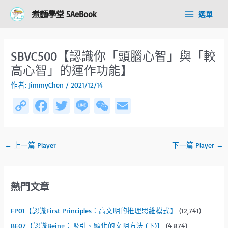
跳
Post
Main
煮麵學堂 5AeBook
選單
至
navigation
Menu
主
要
內
SBVC500【認識你「頭腦心智」與「較
容
高心智」的運作功能】
作者:
JimmyChen
/
2021/12/14
C
Fa
T
Li
W
E
o
ce
wi
n
e
m
py
b
tt
e
C
ail
←
上一篇 Player
下一篇 Player
→
Li
o
er
h
n
ok
at
k
熱門文章
FP01【認識First Principles：高文明的推理思維模式】
(12,741)
BE07【認識Being：吸引、顯化的文明方法 (下)】
(4,874)