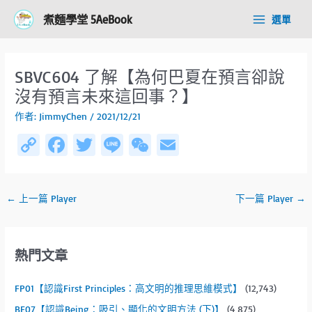
跳
Post
Main
煮麵學堂 5AeBook
選單
至
navigation
Menu
主
要
內
SBVC604 了解【為何巴夏在預言卻說
容
沒有預言未來這回事？】
作者:
JimmyChen
/
2021/12/21
C
Fa
T
Li
W
E
o
ce
wi
n
e
m
py
b
tt
e
C
ail
←
上一篇 Player
下一篇 Player
→
Li
o
er
h
n
ok
at
k
熱門文章
FP01【認識First Principles：高文明的推理思維模式】
(12,743)
BE07【認識Being：吸引、顯化的文明方法 (下)】
(4,875)